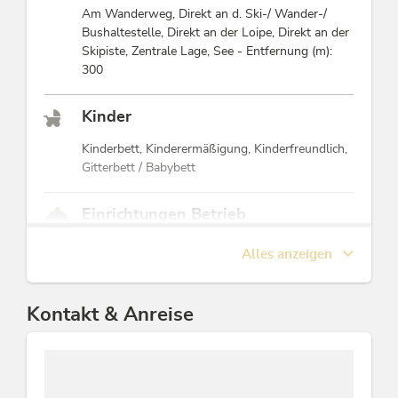
Am Wanderweg, Direkt an d. Ski-/ Wander-/
Bushaltestelle, Direkt an der Loipe, Direkt an der
Skipiste, Zentrale Lage, See - Entfernung (m):
300
Kinder
Kinderbett, Kinderermäßigung, Kinderfreundlich,
Gitterbett / Babybett
Einrichtungen Betrieb
Terrasse, Schuhtrockner, Aufenthaltsraum, WiFi,
Alles anzeigen
Fahrradabstellplatz, E-Bike Akkustation,
Skiabstellraum, Satelliten-TV, Haussafe,
Frühstücksraum, Sonnenterrasse,
Kontakt & Anreise
Gästekühlschrank, Information über die Gegend,
PKW-Parkplatz
Zahlungsarten