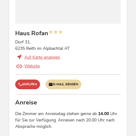
Barzahlung, Euro akzeptiert, Vorauszahlung,
Kreditkarten möglich, Überweisung, EC-Cash /
Maestro
Haus Rofan
Fremdsprachen
Dorf 31,
Englisch, Niederländisch, Deutsch
6235 Reith im Alpbachtal AT
Auf Karte anzeigen
Betten & Zimmer
Website
Einzelzimmer: 3, Mehrbettzimmer: 7,
Doppelzimmer: 5
ANRUFEN
E-MAIL SENDEN
Betriebsart
Anreise
Zimmer mit Frühstück, Ländliche Pension
Die Zimmer am Anreisetag stehen gerne ab
14.00
Uhr
für Sie zur Verfügung. Anreisen nach 20.00 Uhr nach
Sport / Freizeit
Absprache möglich.
Rodeln, Liegewiese, Radwandern, Garten / Wiese