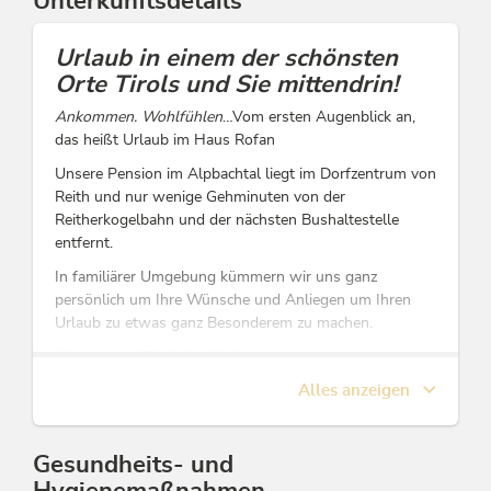
Unterkunftsdetails
Urlaub in einem der schönsten
Orte Tirols und Sie mittendrin!
Ankommen. Wohlfühlen
…Vom ersten Augenblick an,
das heißt Urlaub im Haus Rofan
Unsere Pension im Alpbachtal liegt im Dorfzentrum von
Reith und nur wenige Gehminuten von der
Reitherkogelbahn und der nächsten Bushaltestelle
entfernt.
In familiärer Umgebung kümmern wir uns ganz
persönlich um Ihre Wünsche und Anliegen um Ihren
Urlaub zu etwas ganz Besonderem zu machen.
Überzeugen Sie sich selbst!
Alles anzeigen
Wir, die Familie Margreiter freuen uns auf Sie!
Diese Unterkunft ist Mitglied von
Alpbachtal Card inklusive
Gesundheits- und
Hygienemaßnahmen