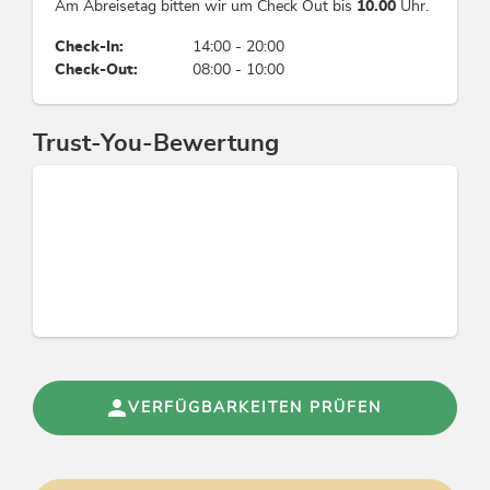
Am Abreisetag bitten wir um Check Out bis
10.00
Uhr.
Check-In:
14:00 - 20:00
Eignung
Check-Out:
08:00 - 10:00
Senioren, Geschäftsreisende, Kinder, Familien,
Nichtraucher, Einzelreisende, Singles
Trust-You-Bewertung
Wellness
Ruhe- / Relaxingraum, Sauna
Verpflegung
Frühstücksbuffet
Links
VERFÜGBARKEITEN PRÜFEN
Homepage
Facebook-Haus Rofan