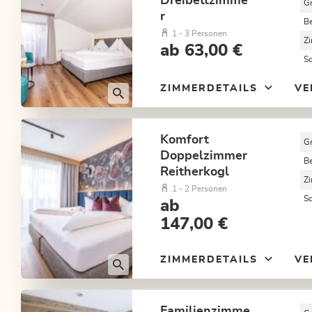
Dreibettzimme
G
r
B
1 - 3 Personen
Z
ab 63,00 €
S
ZIMMERDETAILS
VE
Komfort
G
Doppelzimmer
B
Reitherkogl
Z
1 - 2 Personen
S
ab
147,00 €
ZIMMERDETAILS
VE
Familienzimme