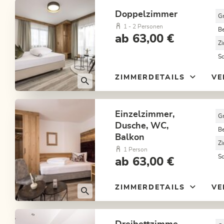
Doppelzimmer
G
1 - 2 Personen
B
ab 63,00 €
Z
S
ZIMMERDETAILS
VE
Einzelzimmer,
G
Dusche, WC,
B
Balkon
Z
1 Person
S
ab 63,00 €
ZIMMERDETAILS
VE