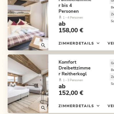
G
r bis 4
B
Personen
Z
1 - 4 Personen
S
ab
158,00 €
ZIMMERDETAILS
VE
Komfort
G
Dreibettzimme
B
r Reitherkogl
Z
1 - 3 Personen
S
ab
152,00 €
ZIMMERDETAILS
VE