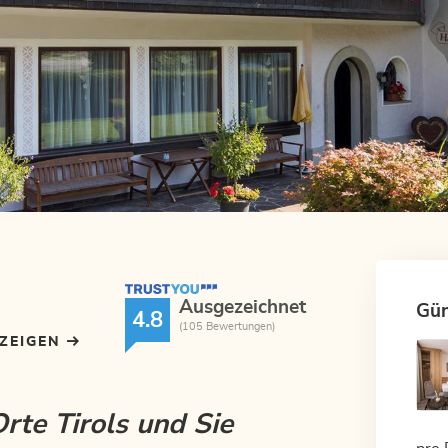
TrustYou Rating
Ausgezeichnet
Gün
4.8
(105 Bewertungen)
NZEIGEN
rte Tirols und Sie