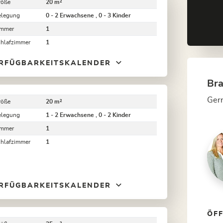
röße
20 m²
elegung
0 - 2 Erwachsene , 0 - 3 Kinder
immer
1
chlafzimmer
1
RFÜGBARKEITSKALENDER
Bra
Gern
röße
20 m²
elegung
1 - 2 Erwachsene , 0 - 2 Kinder
immer
1
chlafzimmer
1
RFÜGBARKEITSKALENDER
ÖF