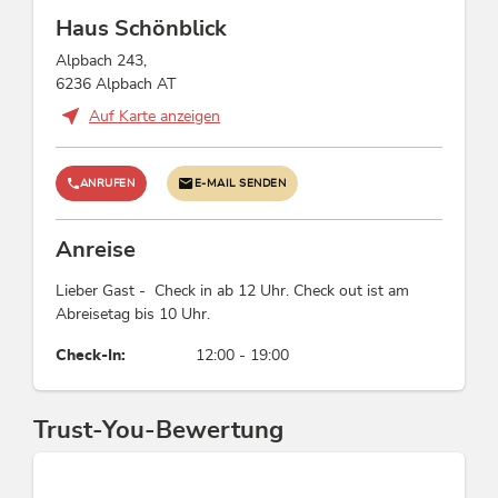
Wanderungen/geführte Wanderungen,
Haus Schönblick
Aktivitäten am Berg, Liegen kostenlos,
Schneeschuhwanderung
Alpbach 243,
6236 Alpbach AT
Auf Karte anzeigen
Verpflegung
keine Verpflegung
ANRUFEN
E-MAIL SENDEN
Betten & Zimmer
Anreise
Doppelzimmer: 1, Ferienwohnung / en: 3
Lieber Gast - Check in ab 12 Uhr. Check out ist am
Abreisetag bis 10 Uhr.
Fremdsprachen
Check-In:
12:00 - 19:00
Englisch, Deutsch
Links
Trust-You-Bewertung
Homepage