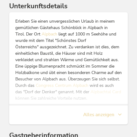
Unterkunftsdetails
Erleben Sie einen unvergesslichen Urlaub in meinem
gemütlichen Gästehaus Schönblick in Alpbach in
Tirol. Der Ort
Alpbach
liegt auf 1000 m Seehöhe und
wurde mit dem Titel "Schönstes Dorf
Österreichs" ausgezeichnet. Zu verdanken ist dies, dem
einheitlichen Baustil, die Häuser sind mit Holz
verkleidet und strahlen Wärme und Gemütlichkeit aus.
Eine üppige Blumenpracht schmückt im Sommer die
Holzbalkone und übt einen besonderen Charme auf den
Besucher von Alpbach aus. Überzeugen Sie sich selbst.
Durch das
Congress Centrum Alpbach
wird es auch
das "Dorf der Denker" genannt. Mit der
Alpbachtal Card
können Sie zahlreiche Vorteile nutzen.
Wählen Sie aus insgesamt vier verschiedenen
Alles anzeigen
Wohneinheiten (max. 10 Personen im Haus ) die
perfekte Unterbringung für Ihren Aufenthalt im Haus
Schönblick. In jeder Wohneinheit werden Sie mit
Gastgeberinformation
einem einmaligen Blick auf die Tiroler Bergwelt