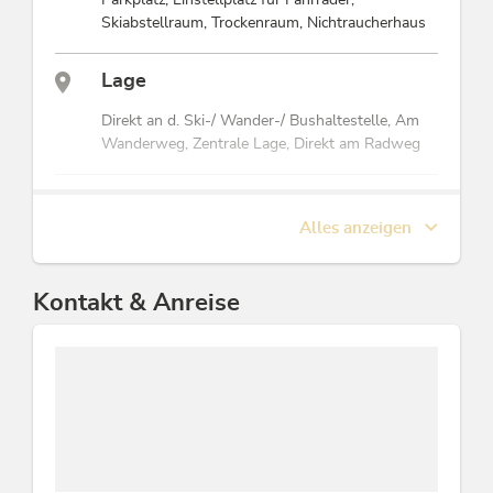
Skiabstellraum, Trockenraum, Nichtraucherhaus
Lage
Direkt an d. Ski-/ Wander-/ Bushaltestelle, Am
Wanderweg, Zentrale Lage, Direkt am Radweg
Eignung
Alles anzeigen
Nichtraucher, Geschäftsreisende, Singles,
Einzelreisende, Senioren
Kontakt & Anreise
Zahlungsarten
Barzahlung, Euro akzeptiert, Überweisung
Sport / Freizeit
Radwandern, Rodeln, Fackelwanderung,
Ermäßigter Eintritt ins Hallen-/Freibad,