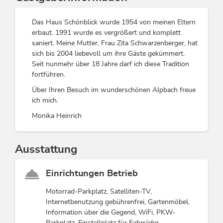
verwöhnt.
Das Haus Schönblick wurde 1954 von meinen Eltern
Mein Haus befindet sich in bester Lage in Alpbach,
erbaut. 1991 wurde es vergrößert und komplett
eingebettet zwischen den Kitzbühler Alpen und den
saniert. Meine Mutter, Frau Zita Schwarzenberger, hat
Zillertaler Alpen - ein idealer Ausgangspunkt für Ihren
sich bis 2004 liebevoll um ihre Gäste gekümmert.
Aufenthalt. Mit der
Alpbachtal Card
können Sie
Seit nunmehr über 18 Jahre darf ich diese Tradition
Sommer wie Winter zahlreiche Inklusivleistungen
fortführen.
kostenlos in Anspruch nehmen. Im Winter lädt das
Über Ihren Besuch im wunderschönen Alpbach freue
Skigebiet Skijuwel Alpbach Wildschönau - eines der 10
ich mich.
großen Schigebiete Tirols - zum Wintergenuss ein.
Monika Heinrich
Diese Unterkunft ist Mitglied von
Alpbachtal Card inklusive
Ausstattung
Alpine Gastgeber Tirol
Einrichtungen Betrieb
Motorrad-Parkplatz, Satelliten-TV,
Internetbenutzung gebührenfrei, Gartenmöbel,
Information über die Gegend, WiFi, PKW-
Parkplatz, Einstellplatz für Fahrräder,