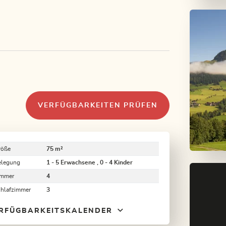
VERFÜGBARKEITEN PRÜFEN
röße
75 m²
elegung
1 - 5 Erwachsene , 0 - 4 Kinder
immer
4
chlafzimmer
3
RFÜGBARKEITSKALENDER