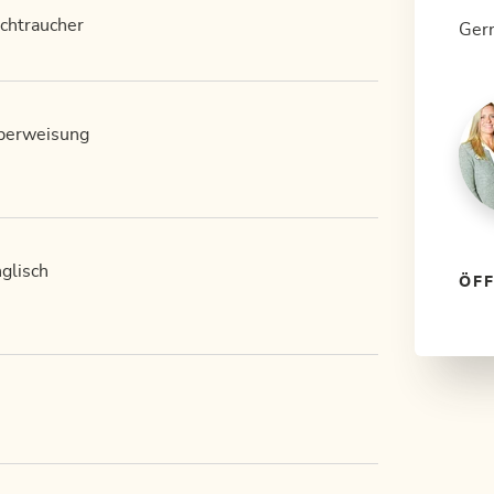
chtraucher
Gern
berweisung
glisch
ÖF