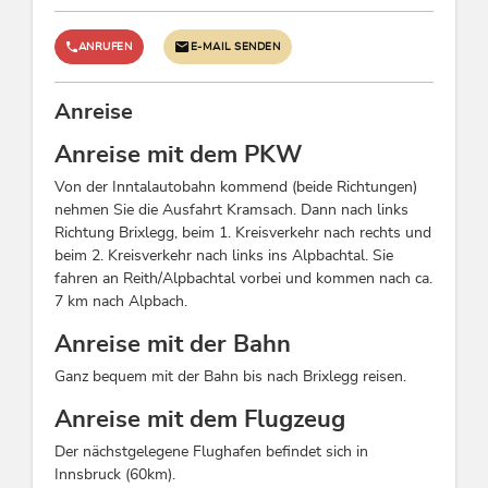
Geschäftsreisende
ANRUFEN
E-MAIL SENDEN
Wellness
Infrarotkabine, Freiluftbad ungeheizt, Dampfbad,
Anreise
Sauna
Anreise mit dem PKW
Verpflegung
Von der Inntalautobahn kommend (beide Richtungen)
nehmen Sie die Ausfahrt Kramsach. Dann nach links
Frühstücksbuffet, Traditionelle Küche,
Richtung Brixlegg, beim 1. Kreisverkehr nach rechts und
Salatbuffet täglich, Glutenfreie Kost, Restaurant
beim 2. Kreisverkehr nach links ins Alpbachtal. Sie
à la carte, Menüwahl möglich, Lunchpaket,
fahren an Reith/Alpbachtal vorbei und kommen nach ca.
Halbpension möglich
7 km nach Alpbach.
Anreise mit der Bahn
Lage
Ganz bequem mit der Bahn bis nach Brixlegg reisen.
Zentrale Lage, Am Wanderweg
Anreise mit dem Flugzeug
Kinder
Der nächstgelegene Flughafen befindet sich in
Innsbruck (60km).
Kinderermäßigung, Kinderfreundlich,