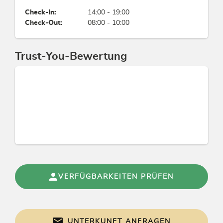
Kinderspielzimmer, Gitterbett / Babybett,
Check-In:
14:00 - 19:00
Kinderhochstuhl
Check-Out:
08:00 - 10:00
Zahlungsarten
Trust-You-Bewertung
Euro akzeptiert, EC-Cash / Maestro, Barzahlung,
Kreditkarten möglich, Vorauszahlung,
Überweisung, Rechnung
Betten & Zimmer
Mehrbettzimmer: 11, Doppelzimmer: 8, Suite / n:
2
Verleih
VERFÜGBARKEITEN PRÜFEN
Wanderstöcke, Rodelverleih
Sport / Freizeit
UNTERKUNFT ANFRAGEN