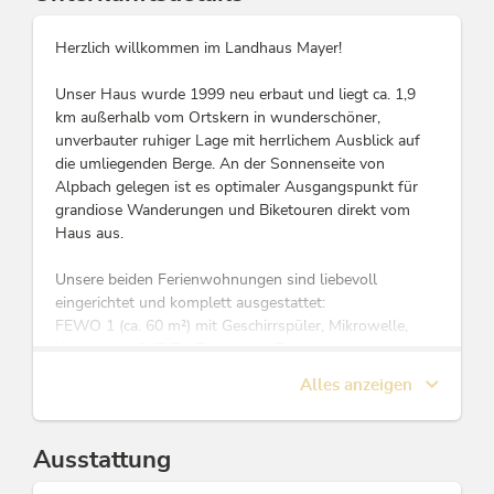
Herzlich willkommen im Landhaus Mayer!
Unser Haus wurde 1999 neu erbaut und liegt ca. 1,9
km außerhalb vom Ortskern in wunderschöner,
unverbauter ruhiger Lage mit herrlichem Ausblick auf
die umliegenden Berge. An der Sonnenseite von
Alpbach gelegen ist es optimaler Ausgangspunkt für
grandiose Wanderungen und Biketouren direkt vom
Haus aus.
Unsere beiden Ferienwohnungen sind liebevoll
eingerichtet und komplett ausgestattet:
FEWO 1 (ca. 60 m²) mit Geschirrspüler, Mikrowelle,
Kaminofen, SAT-TV, Tresor und Terrasse.
FEWO 2 (ca. 25 m²) gemütliches Wohnschlafzimmer,
Alles anzeigen
SAT-TV, Tresor und Terrasse.
Auf Wunsch Gitterbett und Hochstuhl!
Ausstattung
Alle Gäste erhalten von uns die kostenlose Alpbachtal
Card mit tollen Inklusivleistungen wie zb gratis