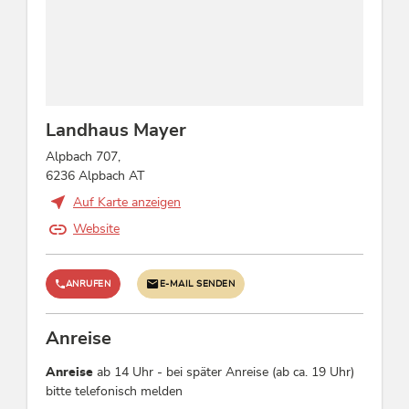
Fremdsprachen
Englisch, Deutsch
Einrichtungen Betrieb
Haustiere nicht erlaubt, Nichtraucherhaus,
Landhaus Mayer
Heizung, Skiabstellraum, Schuhtrockner,
Alpbach 707,
Terrasse
6236 Alpbach AT
Auf Karte anzeigen
Betten & Zimmer
Website
Ferienwohnung / en: 2
ANRUFEN
E-MAIL SENDEN
Links
Homepage
Anreise
Anreise
ab 14 Uhr - bei später Anreise (ab ca. 19 Uhr)
Konditionen
bitte telefonisch melden
Alpbachtal Card inklusive