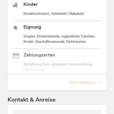
Sommerbergbahnfahrten in Alpbach, Reith im
Kinder
Alpbachtal uvm.
Kinderhochstuhl, Gitterbett / Babybett
Wir freuen uns auf Ihren Besuch!
Eignung
Diese Unterkunft ist Mitglied von
Alpbachtal Card inklusive
Singles, Einzelreisende, Jugendliche, Familien,
Kinder, Geschäftsreisende, Nichtraucher
Zahlungsarten
Barzahlung, Euro akzeptiert, Vorauszahlung,
Überweisung
Alles anzeigen
Lage
Ruhige Lage, Berglage, Auf einer Anhöhe
gelegen, Ortsrand, Hanglage, Waldnähe,
Kontakt & Anreise
Wiesenlage, Romantisches Umfeld