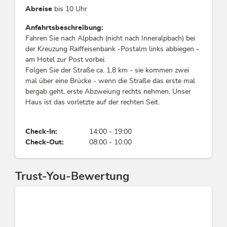
Abreise
bis 10 Uhr
ein kostenloser Parkplatz pro Wohnung
keine Haustiere erlaubt
Anfahrtsbeschreibung:
Fahren Sie nach Alpbach (nicht nach Inneralpbach) bei
der Kreuzung Raiffeisenbank -Postalm links abbiegen -
am Hotel zur Post vorbei.
Folgen Sie der Straße ca. 1,8 km - sie kommen zwei
mal über eine Brücke - wenn die Straße das erste mal
bergab geht, erste Abzweiung rechts nehmen. Unser
Haus ist das vorletzte auf der rechten Seit.
Check-In:
14:00 - 19:00
Check-Out:
08:00 - 10:00
Trust-You-Bewertung