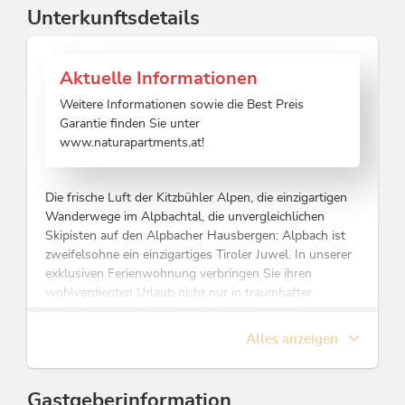
Unterkunftsdetails
Aktuelle Informationen
Weitere Informationen sowie die Best Preis
Garantie finden Sie unter
www.naturapartments.at!
Die frische Luft der Kitzbühler Alpen, die einzigartigen
Wanderwege im Alpbachtal, die unvergleichlichen
Skipisten auf den Alpbacher Hausbergen: Alpbach ist
zweifelsohne ein einzigartiges Tiroler Juwel. In unserer
exklusiven Ferienwohnung verbringen Sie ihren
wohlverdienten Urlaub nicht nur in traumhafter
Umgebung, sondern auch in einem nachhaltigen
Betrieb. Der respektierende Umgang mit Ressourcen
Alles anzeigen
widerspiegelt sich nicht nur in biologischen Reinigungs-
und Waschmitteln, sondern auch im Selbstverständnis,
dass wir alles daran setzen, das Klima unseres
Gastgeberinformation