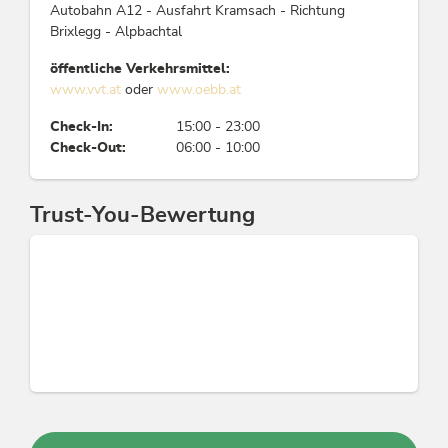
Autobahn A12 - Ausfahrt Kramsach - Richtung
Kontinentales Frühstück, Erweitertes Frühstück,
Brixlegg - Alpbachtal
Langschläferfrühstück, Italienisches Frühstück,
Frühstück
öffentliche Verkehrsmittel:
www.vvt.at
oder
www.oebb.at
Eignung
Check-In:
15:00 - 23:00
Check-Out:
06:00 - 10:00
Einzelreisende, Gruppen, Kinder, Nichtraucher,
Geschäftsreisende, Familien, Senioren
Trust-You-Bewertung
Mobilität
Firmenflotte mit Elektromobilität,
Lademöglichkeiten für Elektrofahrzeuge,
Fahrradparkplätze , Möglichkeit der Anreise mit
öffentlichen Verkehrsmitteln
Reinigung
Verwendung nachhaltiger und abbaubarer
Reinigungsmittel ohne Mikroplastik, Gäste