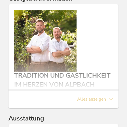
Planeten zu schützen. Grüner Strom, Solar-Kollektoren
für warmes Wasser und der Umstieg auf CO2-neutrale
Wärme soll ein nachhaltiges Reisen bei uns
selbstverständlich machen. Wir freuen uns auf alle
Gäste, die bei uns eine wundervolle Zeit verbringen
möchten.
Diese Unterkunft ist Mitglied von
Alpbachtal Card inklusive
Bio Hotels
Österreichisches Umweltzeichen
TRADITION UND GASTLICHKEIT
IM HERZEN VON ALPBACH
​Willkommen in den Naturapartments Alpbach in den
Tiroler Alpen, wo Tradition auf Moderne und herzliche
Alles anzeigen
Gastfreundschaft auf Nachhaltigkeit trifft. Hinter
unseren Türen finden Sie nicht nur eine Unterkunft,
sondern eine Familie, die sich leidenschaftlich darum
Ausstattung
kümmert, dass jeder Moment Ihres Aufenthaltes