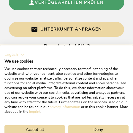
können sich gegen die tägliche Reinigung der
VERFÜGBARKEITEN PRÜFEN
Wohneinheit entscheiden, Reinigungsmittel und
-utensilien in umweltfreundlichen
Gebinden/Verpackungen, aus
umweltfreundlichen Materialien, Einsatz von
UNTERKUNFT ANFRAGEN
Reinigungsprodukten und -Materialien aus
umweltfreundlichen, natürlichen Bestandteilen
ohne giftige Chemikalien
Brauchst du Hilfe?
English
Gerne sind wir bei Fragen für dich da!
Betten & Zimmer
We use cookies
We use cookies that are technically necessary for the functioning of the
Bett / en: 12, Ferienwohnung / en: 3
website and, with your consent, also cookies and other technologies to
optimize our website, analyze traffic, personalize content and ads, offer
functions for social media, integrate external content and show personalized
Fremdsprachen
advertising on other platforms. To do this, we share information about your
use of our website with our social media, advertising and analytics partners.
You can revoke your consent to cookies that are not technically necessary at
Deutsch, Englisch
any time with effect for the future. Further details on the services used on our
website can be found in our
privacy information
or in this cookie banner. More
+43 5337 21200
about us in the
imprint
.
Sport / Freizeit
info@alpbachtal.at
Fackelwanderung, Schneeschuhwanderung,
Accept all
Deny
Wanderungen/geführte Wanderungen,