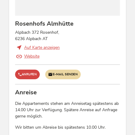
Eignung
Jugendliche, Familien, Nichtraucher, Senioren,
Rosenhofs Almhütte
Einzelreisende, Singles, Geschäftsreisende
Alpbach 372 Rosenhof,
6236 Alpbach AT
Kinder
Auf Karte anzeigen
Gitterbett / Babybett, Spiele für drinnen,
Website
Kinderspielplatz, Kinderhochstuhl, Sandkasten
Sport / Freizeit
ANRUFEN
E-MAIL SENDEN
Tischtennis
Anreise
Verpflegung
Die Appartements stehen am Anreisetag spätestens ab
14.00 Uhr zur Verfügung. Spätere Anreise auf Anfrage
keine Verpflegung, Frühstück auf Wunsch,
gerne möglich.
Frühstück zubuchbar
Wir bitten um Abreise bis spätestens 10.00 Uhr.