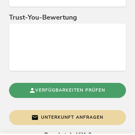
Betten & Zimmer
Ferienwohnung / en: 1
Trust-You-Bewertung
Betriebsart
Exklusiv
Links
Almhütte Rosenhof Alpbach
Familiensommer im Alpbachtal Seenland
Homepage
Lauer Wintergaudi Alpbachtal
VERFÜGBARKEITEN PRÜFEN
Konditionen
Alpbachtal Card mit diversen Vergünstigungen
UNTERKUNFT ANFRAGEN
kostenlos überdachter Parkplatz
Für Ihren Hund verrechnen wir € 15,00 pro Tag.
Für etwaige Sonderreinigung nach Abreise