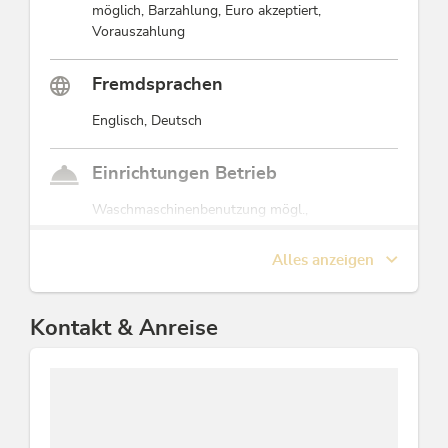
möglich, Barzahlung, Euro akzeptiert,
Vorauszahlung
Fremdsprachen
Englisch, Deutsch
Einrichtungen Betrieb
Waschmaschinenbenutzung mögl.,
Brötchenservice, Haustiere willkommen,
Brandschutzeinrichtungen, Skiabstellraum, WiFi,
Alles anzeigen
Nichtraucherhaus, Unterstellplatz für Auto,
Familienfreundlich, Kachelofen,
Fahrradabstellplatz, Frühstücksservice
Kontakt & Anreise
Lage
Ruhige Lage, Berglage, Direkt am Radweg, Am
Wanderweg, Ortsrand, Waldnähe