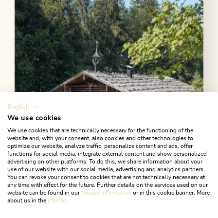
English
We use cookies
We use cookies that are technically necessary for the functioning of the
website and, with your consent, also cookies and other technologies to
Museum Tiroler Bauernhöfe
optimize our website, analyze traffic, personalize content and ads, offer
functions for social media, integrate external content and show personalized
advertising on other platforms. To do this, we share information about your
Bei einer Wanderung durch das Museum wird das
use of our website with our social media, advertising and analytics partners.
Tirol vergangener Zeiten wieder zum Leben erweckt.
You can revoke your consent to cookies that are not technically necessary at
any time with effect for the future. Further details on the services used on our
website can be found in our
privacy information
or in this cookie banner. More
about us in the
imprint
.
AUF ZEITREISE GEHEN