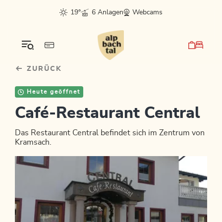
Table Of Content
Bergluft fürs Postfach?
sr.skip-to.main-content
sr.skip-to.table-of-contents
sr.skip-to.main-navigation
19°
6 Anlagen
Webcams
ZURÜCK
Heute geöffnet
Café-Restaurant Central
Das Restaurant Central befindet sich im Zentrum von
Kramsach.