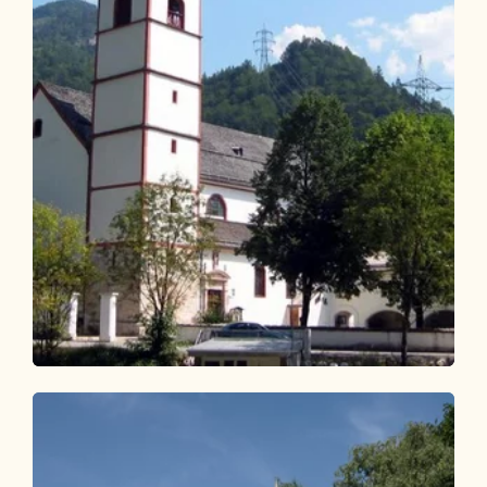
Themenweg
Leicht
KulTour - Wasserweg Kramsach
Länge
14.92 km
Dauer
2:30 h
Höhenmeter
175 hm
166 hm