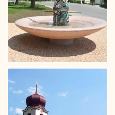
Wander- und Bergtour
Leicht
KulTour - Wasserweg Kramsach
Länge
14.93 km
Dauer
2:30 h
Höhenmeter
175 hm
166 hm