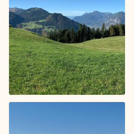
Mountainbike
Mittel
Reither Kogel Rundtour 318
Länge
14.12 km
Dauer
2:30 h
Höhenmeter
562 hm
562 hm