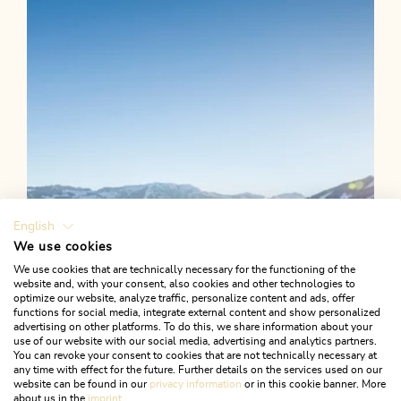
Länge
6.23 km
Dauer
1:45 h
Höhenmeter
587 hm
587 hm
English
We use cookies
We use cookies that are technically necessary for the functioning of the
website and, with your consent, also cookies and other technologies to
optimize our website, analyze traffic, personalize content and ads, offer
functions for social media, integrate external content and show personalized
advertising on other platforms. To do this, we share information about your
use of our website with our social media, advertising and analytics partners.
You can revoke your consent to cookies that are not technically necessary at
any time with effect for the future. Further details on the services used on our
website can be found in our
privacy information
or in this cookie banner. More
about us in the
imprint
.