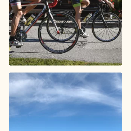
Rennrad
Schwer
Rennrad 09 Alpbach-Reither Kogel
Länge
46.79 km
Dauer
2:45 h
Höhenmeter
1150 hm
1150 hm