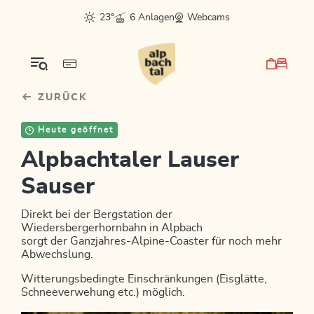
Table Of Content
sr.skip-to.main-content
sr.skip-to.table-of-contents
sr.skip-to.main-navigation
23°
6 Anlagen
Webcams
ZURÜCK
Heute geöffnet
Alpbachtaler Lauser
Sauser
Direkt bei der Bergstation der
Wiedersbergerhornbahn in Alpbach
sorgt der Ganzjahres-Alpine-Coaster für noch mehr
Abwechslung.
Witterungsbedingte Einschränkungen (Eisglätte,
Schneeverwehung etc.) möglich.