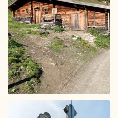
Mountainbike
Schwer
Inneralpbach-Hornboden 307
Länge
9.3 km
Dauer
2:00 h
Höhenmeter
907 hm
67 hm