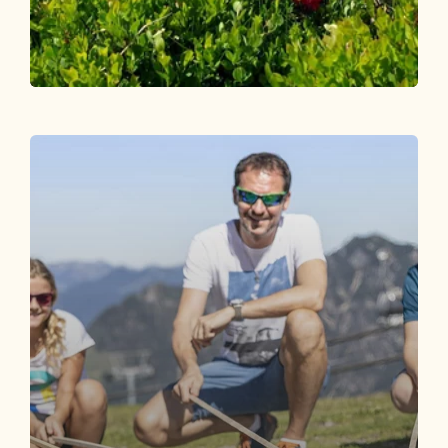
Mountainbike
Mittel
Bikeschaukel-Etappe 13: Alpbach -
Niederau/Wildschönau
Länge
36.28 km
Dauer
5:49 h
Höhenmeter
1934 hm
1962 hm