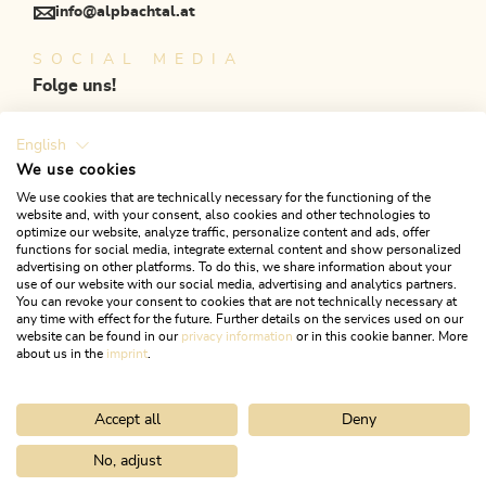
info@alpbachtal.at
SOCIAL MEDIA
Folge uns!
English
We use cookies
We use cookies that are technically necessary for the functioning of the
website and, with your consent, also cookies and other technologies to
KONTAKT
SKI JUWEL
optimize our website, analyze traffic, personalize content and ads, offer
functions for social media, integrate external content and show personalized
advertising on other platforms. To do this, we share information about your
CONGRESS CENTRUM ALPBACH
use of our website with our social media, advertising and analytics partners.
You can revoke your consent to cookies that are not technically necessary at
any time with effect for the future. Further details on the services used on our
website can be found in our
privacy information
or in this cookie banner. More
about us in the
imprint
.
©Alpbachtal Tourismus
Impressum
Datenschutzbestimmungen
Barrierefreiheit
Accept all
Deny
Vermieterportal
Presse
AGB
No, adjust