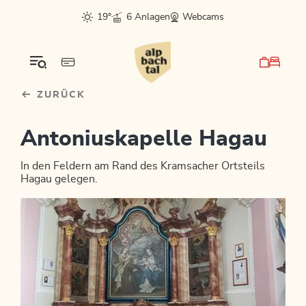
Table Of Content
sr.skip-to.main-content
sr.skip-to.table-of-contents
sr.skip-to.main-navigation
19°
6 Anlagen
Webcams
ZURÜCK
Antoniuskapelle Hagau
In den Feldern am Rand des Kramsacher Ortsteils
Hagau gelegen.