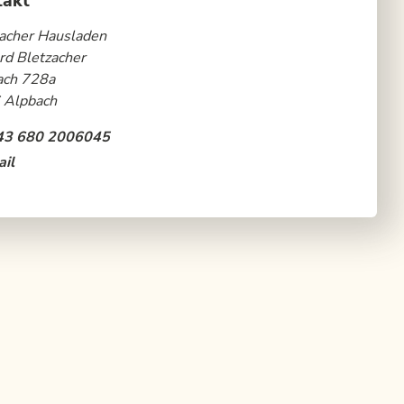
takt
acher Hausladen
rd Bletzacher
ach 728a
 Alpbach
43 680 2006045
il