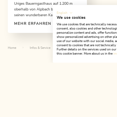
Uriges Bauerngasthaus auf 1.200 m
oberhalb von Alpbach bekannt für
English
seinen wunderbaren Kaiserschmarrn,
We use cookies
Löffelmilch und Gröstl.
MEHR ERFAHREN
We use cookies that are technically necessa
consent, also cookies and other technologie
personalize content and ads, offer function
show personalized advertising on other pla
use of our website with our social media, a
consent to cookies that are not technically 
Home
Infos & Service
Alpbachtal A-Z
Bletzacher 
Further details on the services used on ou
this cookie banner. More about us in the
im
Da