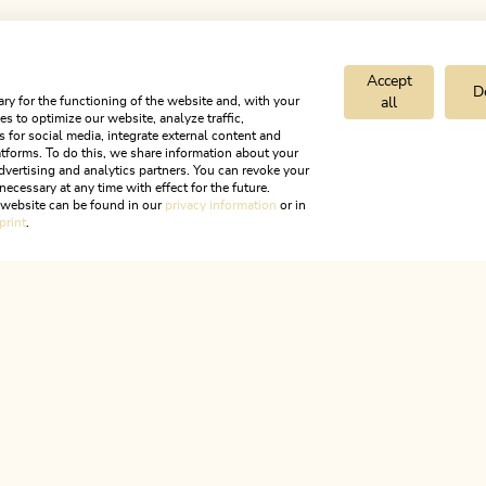
Accept
D
ry for the functioning of the website and, with your
all
s to optimize our website, analyze traffic,
s for social media, integrate external content and
tforms. To do this, we share information about your
dvertising and analytics partners. You can revoke your
necessary at any time with effect for the future.
Hausladen
r website can be found in our
privacy information
or in
print
.
ALPBACHTAL
s ist Tir