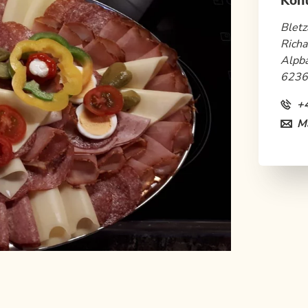
Kon
Bletz
Richa
Alpb
6236
+
Ma