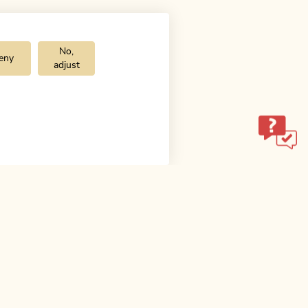
No,
eny
adjust
ol.