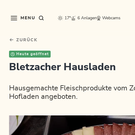
Table Of Content
sr.skip-to.main-content
sr.skip-to.table-of-contents
sr.skip-to.main-navigation
MENU
17°
6 Anlagen
Webcams
ZURÜCK
Heute geöffnet
Bletzacher Hausladen
Hausgemachte Fleischprodukte vom Z
Hofladen angeboten.