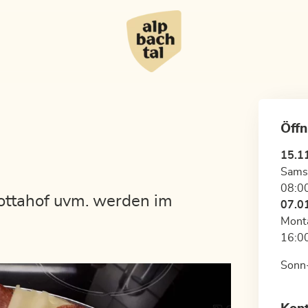
Öffn
15.1
Sams
08:00
ottahof uvm. werden im
07.0
Monta
16:00
Sonn-