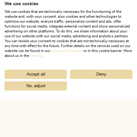
We use cookies
We use cookies that are technically necessary for the functioning of the
website and, with your consent, also cookies and other technologies to
optimize our website, analyze traffic, personalize content and ads, offer
functions for social media, integrate external content and show personalized
advertising on other platforms. To do this, we share information about your
use of our website with our social media, advertising and analytics partners.
You can revoke your consent to cookies that are not technically necessary at
any time with effect for the future. Further details on the services used on our
website can be found in our
privacy information
or in this cookie banner. More
about us in the
imprint
.
Accept all
Deny
Wander- und Bergtour
Mittel
KulTour - Burgenweg Alpbachtal
No, adjust
Home
Infos & Service
Alpbachtal A-Z
Hoch Kapelle
Länge
10.17 km
Dauer
3:15 h
Höhenmeter
253 hm
253 hm
ALPBACHTAL
Das ist Tirol.