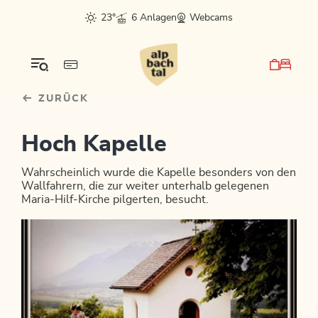
Table Of Content
sr.skip-to.main-content
sr.skip-to.table-of-contents
sr.skip-to.main-navigation
23°
6 Anlagen
Webcams
ZURÜCK
Hoch Kapelle
Wahrscheinlich wurde die Kapelle besonders von den
Wallfahrern, die zur weiter unterhalb gelegenen
Maria-Hilf-Kirche pilgerten, besucht.