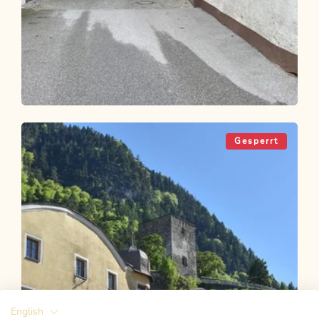
Themenweg
Schwer
KulTour - Burgenweg Alpbachtal
Gesperrt
Länge
10.24 km
Dauer
3:15 h
Höhenmeter
250 hm
250 hm
English