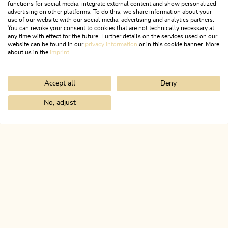
functions for social media, integrate external content and show personalized
advertising on other platforms. To do this, we share information about your
use of our website with our social media, advertising and analytics partners.
You can revoke your consent to cookies that are not technically necessary at
any time with effect for the future. Further details on the services used on our
website can be found in our
privacy information
or in this cookie banner. More
about us in the
imprint
.
Accept all
Deny
Wander- und Bergtour
Leicht
Kräutergartenrunde
No, adjust
Home
Infos & Service
Alpbachtal A-Z
Moritzhäusl
Länge
1.39 km
Dauer
0:30 h
Höhenmeter
13 hm
13 hm
ALPBACHTAL
Das ist Tirol.
NEWSLETTER
Post von uns?