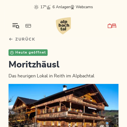
Table Of Content
sr.skip-to.main-content
sr.skip-to.table-of-contents
sr.skip-to.main-navigation
17°
6 Anlagen
Webcams
ZURÜCK
Heute geöffnet
Moritzhäusl
Das heurigen Lokal in Reith im Alpbachtal