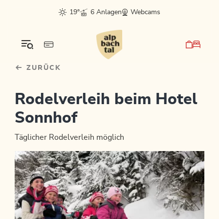
Table Of Content
sr.skip-to.main-content
sr.skip-to.table-of-contents
sr.skip-to.main-navigation
19°
6 Anlagen
Webcams
ZURÜCK
Rodelverleih beim Hotel
Sonnhof
Täglicher Rodelverleih möglich