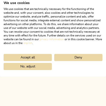
We use cookies
We use cookies that are technically necessary for the functioning of the
Heute geöffnet
website and, with your consent, also cookies and other technologies to
optimize our website, analyze traffic, personalize content and ads, offer
Radfeld
functions for social media, integrate external content and show personalized
Restaurant im Hotel Sonnhof
advertising on other platforms. To do this, we share information about your
use of our website with our social media, advertising and analytics partners.
You can revoke your consent to cookies that are not technically necessary at
Sich mit typisch Tiroler Spezialitäten und heimischen
any time with effect for the future. Further details on the services used on our
Qualitätsprodukten verwöhnen lassen!
website can be found in our
privacy information
or in this cookie banner. More
about us in the
imprint
.
MEHR ERFAHREN
Accept all
Deny
No, adjust
Home
Infos & Service
Alpbachtal A-Z
Rodelverleih beim Hotel
ALPBACHTAL
Das ist Tirol.