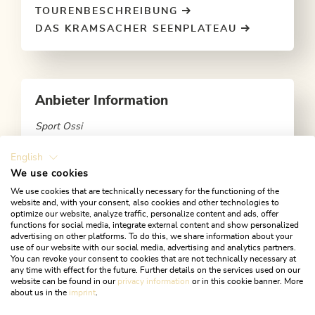
TOURENBESCHREIBUNG
DAS KRAMSACHER SEENPLATEAU
Anbieter Information
Sport Ossi
Alpbachtal Tourismus
Zentrum 1, 6233 Kramsach
English
We use cookies
+43 5337 21200
We use cookies that are technically necessary for the functioning of the
Mail
Website
website and, with your consent, also cookies and other technologies to
optimize our website, analyze traffic, personalize content and ads, offer
functions for social media, integrate external content and show personalized
advertising on other platforms. To do this, we share information about your
use of our website with our social media, advertising and analytics partners.
You can revoke your consent to cookies that are not technically necessary at
any time with effect for the future. Further details on the services used on our
website can be found in our
privacy information
or in this cookie banner. More
about us in the
imprint
.