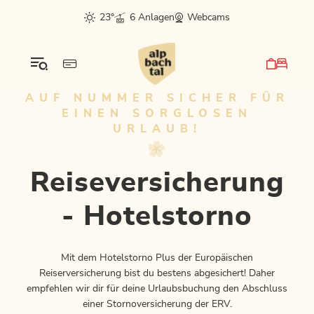
Table Of Content
Reiseversicherung - Hotelstorno
Auf Nummer sicher gehen
Versicherungsschutz
sr.skip-to.main-content
sr.skip-to.table-of-contents
sr.skip-to.main-navigation
23°
6 Anlagen
Webcams
AUF NUMMER SICHER FÜR
EINEN SORGLOSEN
URLAUB!
Reiseversicherung
- Hotelstorno
Mit dem Hotelstorno Plus der Europäischen
Reiserversicherung bist du bestens abgesichert! Daher
empfehlen wir dir für deine Urlaubsbuchung den Abschluss
einer Stornoversicherung der ERV.