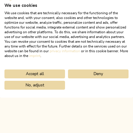
We use cookies
We use cookies that are technically necessary for the functioning of the
website and, with your consent, also cookies and other technologies to
Finde deine Unterkunft!
optimize our website, analyze traffic, personalize content and ads, offer
functions for social media, integrate external content and show personalized
advertising on other platforms. To do this, we share information about your
Verschaff dir einen Überblick und finde deine
use of our website with our social media, advertising and analytics partners.
Lieblingsunterkunft im Alpbachtal.
You can revoke your consent to cookies that are not technically necessary at
any time with effect for the future. Further details on the services used on our
website can be found in our
privacy information
or in this cookie banner. More
about us in the
imprint
.
JETZT BUCHEN!
Accept all
Deny
No, adjust
Home
Urlaub planen & buchen
Reiseversicherung
ALPBACHTAL
Das ist Tirol.