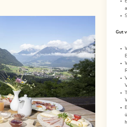
E
a
S
Gut v
W
B
W
V
V
T
B
ü
h