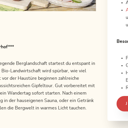
A
A
Beson
hof***
P
iegende Berglandschaft startest du entspant in
G
Bio-Landwirtschaft wird spürbar, wie viel
H
kt vor der Haustüre beginnen zahlreiche
sichtsreichen Gipfeltour. Gut vorbereitet mit
R
ein Wandertag sofort starten. Nach einem
g in der hauseigenen Sauna, oder ein Getränk
len die Bergwelt in warmes Licht tauchen.