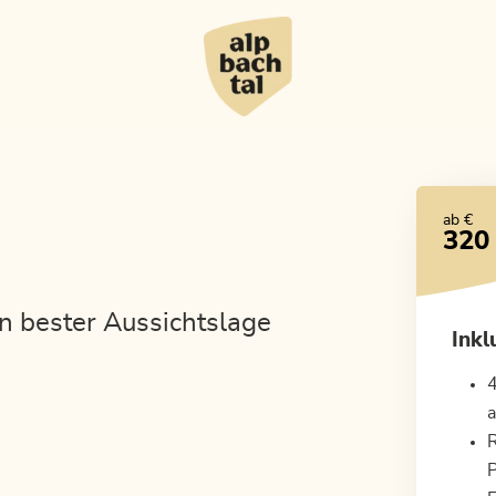
ab €
320
n bester Aussichtslage
Inkl
4
a
R