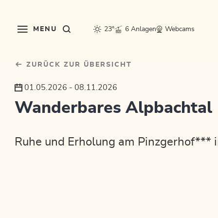
Table Of Content
sr.skip-to.main-content
sr.skip-to.table-of-contents
sr.skip-to.main-navigation
MENU
23°
6 Anlagen
Webcams
ZURÜCK ZUR ÜBERSICHT
01.05.2026 - 08.11.2026
Wanderbares Alpbachtal
Ruhe und Erholung am Pinzgerhof*** i