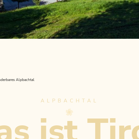
derbares Alpbachtal
ALPBACHTAL
s ist Tir