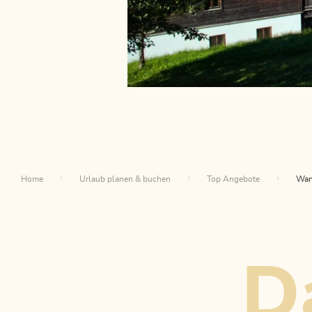
Home
Urlaub planen & buchen
Top Angebote
Wan
Da