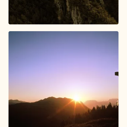
Wander- und Bergtour
Schwer
Bergsteiger Wandertag 2: Roßmoos -
Gratlspitze - Holzalm (mittelschwer)
Länge
7.21 km
Dauer
3:49 h
Höhenmeter
908 hm
588 hm