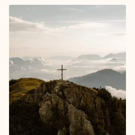
Wander- und Bergtour
Schwer
Adlerweg Etappe 7 - Umgehung
Schafsteig
Länge
24.21 km
Dauer
9:45 h
Höhenmeter
1860 hm
1043 hm