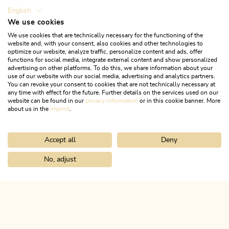
English
We use cookies
We use cookies that are technically necessary for the functioning of the
website and, with your consent, also cookies and other technologies to
optimize our website, analyze traffic, personalize content and ads, offer
functions for social media, integrate external content and show personalized
advertising on other platforms. To do this, we share information about your
use of our website with our social media, advertising and analytics partners.
You can revoke your consent to cookies that are not technically necessary at
any time with effect for the future. Further details on the services used on our
website can be found in our
privacy information
or in this cookie banner. More
about us in the
imprint
.
Accept all
Deny
Wander- und Bergtour
Schwer
Sonnjoch über Steinbergalm
No, adjust
Home
Urlaub planen & buchen
Tourenplaner
Alpbachtal 24h 
Länge
17.28 km
Dauer
6:00 h
Höhenmeter
1169 hm
1169 hm
ALPBACHTAL
Das ist Tirol.