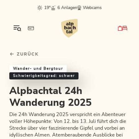
Table Of Content
Alpbachtal 24h Wanderung 2025
Einkehrmöglichkeiten & Tipps
Weitere Tourentipps
sr.skip-to.main-content
sr.skip-to.table-of-contents
sr.skip-to.main-navigation
19°
6 Anlagen
Webcams
ZURÜCK
Wander- und Bergtour
Schwierigkeitsgrad: schwer
Alpbachtal 24h
Wanderung 2025
Die 24h Wanderung 2025 verspricht ein Abenteuer
voller Höhepunkte: Von 12. bis 13. Juli führt dich die
Strecke über vier faszinierende Gipfel und vorbei an
idyllischen Almen. Atemberaubende Ausblicke bei