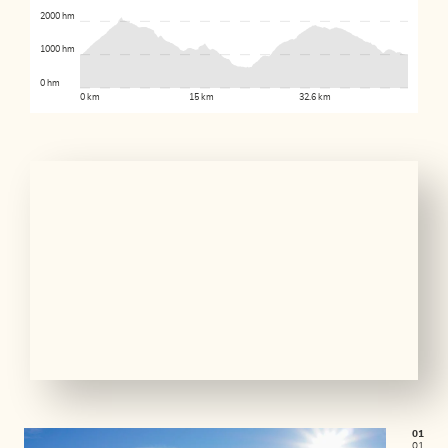
2000 hm
1000 hm
0 hm
0 km
15 km
32.6 km
01
01