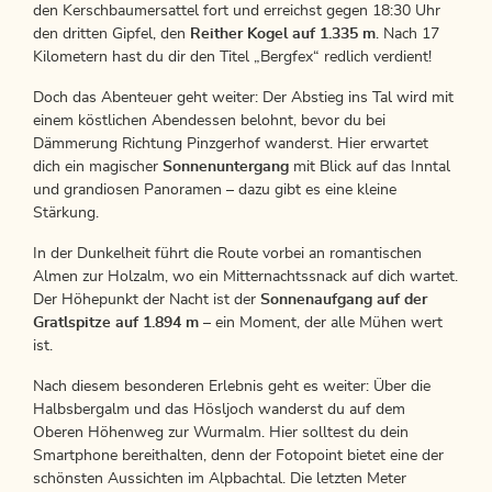
den Kerschbaumersattel fort und erreichst gegen 18:30 Uhr
den dritten Gipfel, den
Reither Kogel auf 1.335 m
. Nach 17
Kilometern hast du dir den Titel „Bergfex“ redlich verdient!
Doch das Abenteuer geht weiter: Der Abstieg ins Tal wird mit
einem köstlichen Abendessen belohnt, bevor du bei
Dämmerung Richtung Pinzgerhof wanderst. Hier erwartet
dich ein magischer
Sonnenuntergang
mit Blick auf das Inntal
und grandiosen Panoramen – dazu gibt es eine kleine
Stärkung.
In der Dunkelheit führt die Route vorbei an romantischen
Almen zur Holzalm, wo ein Mitternachtssnack auf dich wartet.
Der Höhepunkt der Nacht ist der
Sonnenaufgang auf der
Gratlspitze auf 1.894 m
– ein Moment, der alle Mühen wert
ist.
Nach diesem besonderen Erlebnis geht es weiter: Über die
Halbsbergalm und das Hösljoch wanderst du auf dem
Oberen Höhenweg zur Wurmalm. Hier solltest du dein
Smartphone bereithalten, denn der Fotopoint bietet eine der
schönsten Aussichten im Alpbachtal. Die letzten Meter