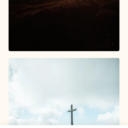
Wander- und Bergtour
Schwer
Alpbachtal 24h Wanderung 2024
Länge
51.74 km
Dauer
24:00 h
Höhenmeter
2819 hm
3127 hm