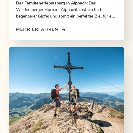
Der Familienerlebnisberg in Alpbach:
Das
Wiedersberger Horn im Alpbachtal ist ein leicht
begehbarer Gipfel und somit ein perfektes Ziel für eine
Tour mit der ganzen Familie. Von der Bergstation der
Wiedersbergerhornbahn geht es in einer Stunde auf
MEHR ERFAHREN
den Gipfel. Oben werden große und kleine Bergfexe
mit einer herrlichen Aussicht auf die Zillertaler,
Brandenberger und Kitzbüheler Alpen sowie auf den
Achensee und ins Inntal belohnt.