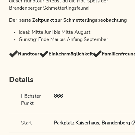
dieser Rundtour erlebst du die Hot-Spots der
Brandenberger Schmetterlingsfauna!
Der beste Zeitpunkt zur Schmetterlingsbeobachtung
Ideal: Mitte Juni bis Mitte August
Günstig: Ende Mai bis Anfang September
Rundtour
Einkehrmöglichkeit
Familienfreun
Details
Höchster
866
Punkt
Start
Parkplatz Kaiserhaus, Brandenberg (