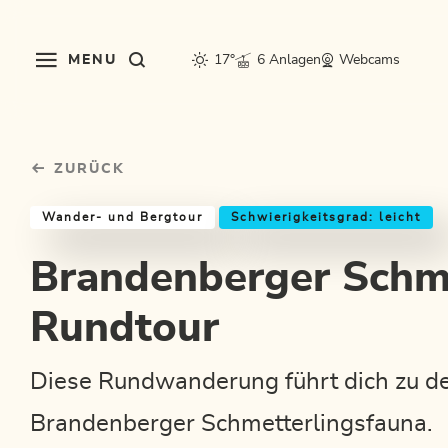
Table Of Content
Brandenberger Schmetterling Rundtour
Einkehrmöglichkeiten & Tipps
Weitere Tourentipps
sr.skip-to.main-content
sr.skip-to.table-of-contents
sr.skip-to.main-navigation
MENU
17°
6 Anlagen
Webcams
ZURÜCK
Wander- und Bergtour
Schwierigkeitsgrad: leicht
Brandenberger Schme
Rundtour
Diese Rundwanderung führt dich zu d
Brandenberger Schmetterlingsfauna.