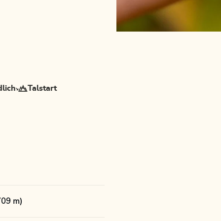
dlich
Talstart
709 m)