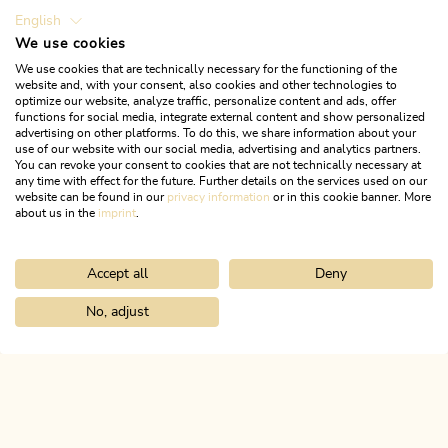
English
We use cookies
We use cookies that are technically necessary for the functioning of the
website and, with your consent, also cookies and other technologies to
optimize our website, analyze traffic, personalize content and ads, offer
functions for social media, integrate external content and show personalized
advertising on other platforms. To do this, we share information about your
use of our website with our social media, advertising and analytics partners.
You can revoke your consent to cookies that are not technically necessary at
any time with effect for the future. Further details on the services used on our
website can be found in our
privacy information
or in this cookie banner. More
about us in the
imprint
.
Accept all
Deny
Wander- und Bergtour
Mittel
2 Gipfelwanderung Wiedersberger Horn
No, adjust
Home
Urlaub planen & buchen
Tourenplaner
Breitenbacher A
& Hochstand
Länge
5.95 km
Dauer
2:15 h
Höhenmeter
330 hm
330 hm
ALPBACHTAL
Das ist Tirol.