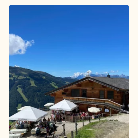
Wander- und Bergtour
Mittel
Kragenalm
Länge
10.03 km
Dauer
4:00 h
Höhenmeter
650 hm
650 hm