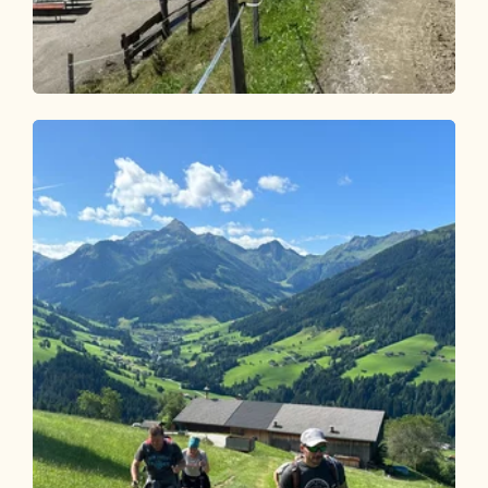
Wander- und Bergtour
Mittel
Riedalm Rundwanderung
Länge
8.64 km
Dauer
3:00 h
Höhenmeter
500 hm
500 hm