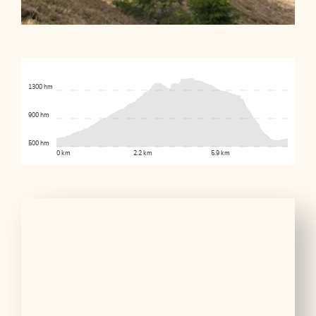
1300 hm
900 hm
500 hm
0 km
2.2 km
5.9 km