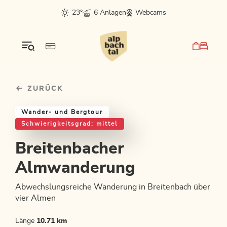
Table Of Content
Breitenbacher Almwanderung
Einkehrmöglichkeiten & Tipps
Weitere Tourentipps
sr.skip-to.main-content
sr.skip-to.table-of-contents
sr.skip-to.main-navigation
23°
6 Anlagen
Webcams
ZURÜCK
Wander- und Bergtour
Schwierigkeitsgrad: mittel
Breitenbacher
Almwanderung
Abwechslungsreiche Wanderung in Breitenbach über
vier Almen
Länge
10.71 km