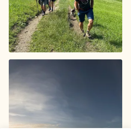
Wander- und Bergtour
Mittel
Alpbach über Bischofer Joch zur
Holzalm
Länge
12.02 km
Dauer
4:00 h
Höhenmeter
704 hm
704 hm