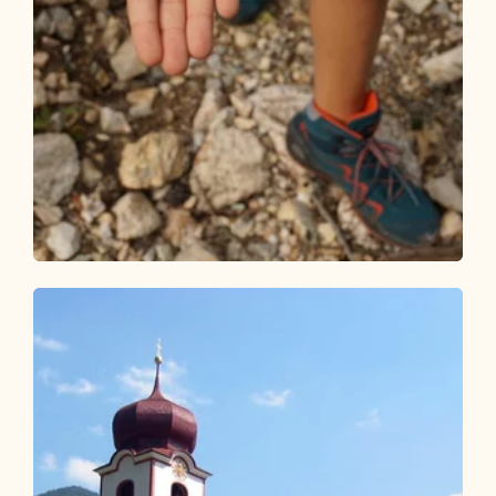
Wander- und Bergtour
Leicht
Tag 1: 3-Tages-Familientour Alpbachtal
Länge
6.31 km
Dauer
3:00 h
Höhenmeter
554 hm
113 hm