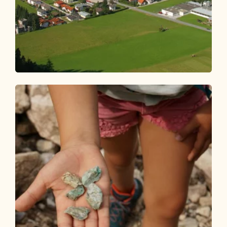
Wander- und Bergtour
Leicht
Kundl Dorfwanderung Kaltenbrunn
Länge
6.74 km
Dauer
1:45 h
Höhenmeter
48 hm
48 hm