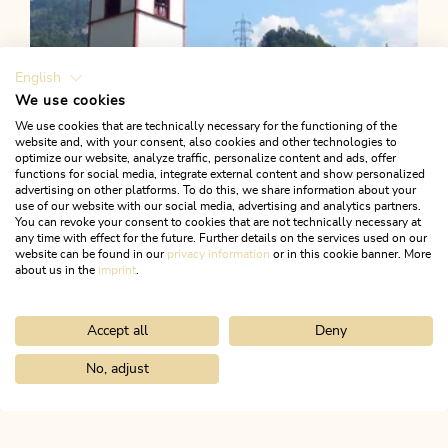
English
We use cookies
We use cookies that are technically necessary for the functioning of the
website and, with your consent, also cookies and other technologies to
optimize our website, analyze traffic, personalize content and ads, offer
functions for social media, integrate external content and show personalized
advertising on other platforms. To do this, we share information about your
use of our website with our social media, advertising and analytics partners.
You can revoke your consent to cookies that are not technically necessary at
any time with effect for the future. Further details on the services used on our
website can be found in our
privacy information
or in this cookie banner. More
about us in the
imprint
.
Accept all
Deny
Wander- und Bergtour
Leicht
Dorfrunde Kramsach
No, adjust
Home
Urlaub planen & buchen
Tourenplaner
Faulbaumgarten
Länge
3.83 km
Dauer
1:00 h
Höhenmeter
37 hm
37 hm
ALPBACHTAL