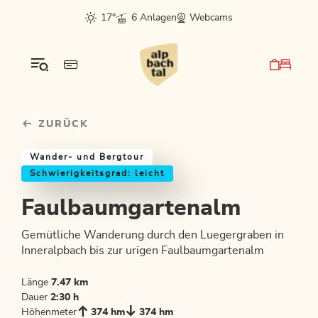
Table Of Content
Faulbaumgartenalm
Einkehrmöglichkeiten & Tipps
Weitere Tourentipps
sr.skip-to.main-content
sr.skip-to.table-of-contents
sr.skip-to.main-navigation
17°
6 Anlagen
Webcams
ZURÜCK
Wander- und Bergtour
Schwierigkeitsgrad: leicht
Faulbaumgartenalm
Gemütliche Wanderung durch den Luegergraben in
Inneralpbach bis zur urigen Faulbaumgartenalm
Länge
7.47 km
Dauer
2:30 h
Höhenmeter
374 hm
374 hm