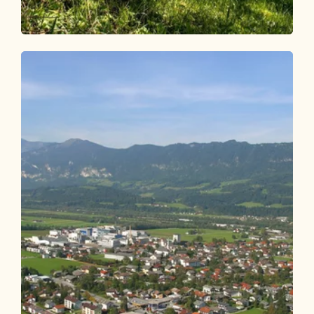
Wander- und Bergtour
Leicht
Dorfwanderung Münster Höllenstein R3
Länge
3.48 km
Dauer
1:00 h
Höhenmeter
120 hm
120 hm