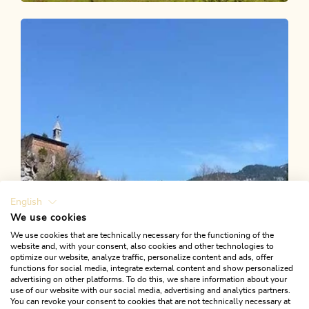
Wander- und Bergtour
Mittel
Inneralpbach - Farmkehralm
Länge
10.02 km
Dauer
3:15 h
Höhenmeter
504 hm
504 hm
English
We use cookies
We use cookies that are technically necessary for the functioning of the
website and, with your consent, also cookies and other technologies to
optimize our website, analyze traffic, personalize content and ads, offer
functions for social media, integrate external content and show personalized
advertising on other platforms. To do this, we share information about your
use of our website with our social media, advertising and analytics partners.
You can revoke your consent to cookies that are not technically necessary at