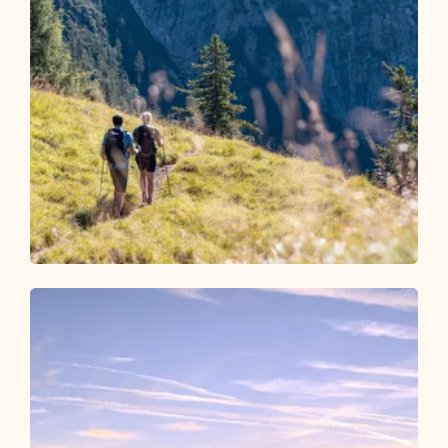
Wander- und Bergtour
Mittel
Rund um die Gratlspitze
Länge
11.96 km
Dauer
6:00 h
Höhenmeter
644 hm
644 hm