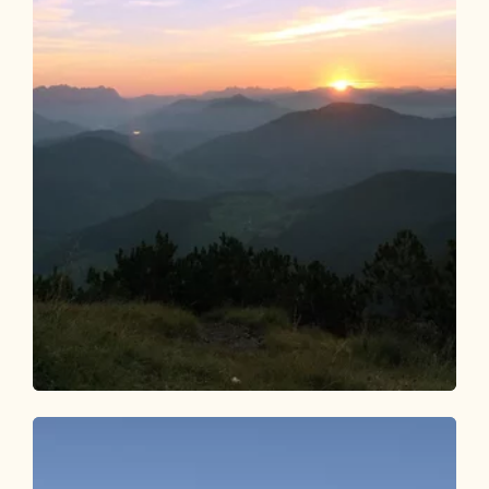
Wander- und Bergtour
Mittel
Bischofer Joch Sunset Tour
Länge
9.74 km
Dauer
3:30 h
Höhenmeter
550 hm
550 hm