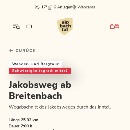
Table Of Content
Jakobsweg ab Breitenbach
Einkehrmöglichkeiten & Tipps
Weitere Tourentipps
sr.skip-to.main-content
sr.skip-to.table-of-contents
sr.skip-to.main-navigation
17°
6 Anlagen
Webcams
ZURÜCK
Wander- und Bergtour
Schwierigkeitsgrad: mittel
Jakobsweg ab
Breitenbach
Wegabschnitt des Jakobsweges durch das Inntal.
Länge
25.32 km
Dauer
7:00 h