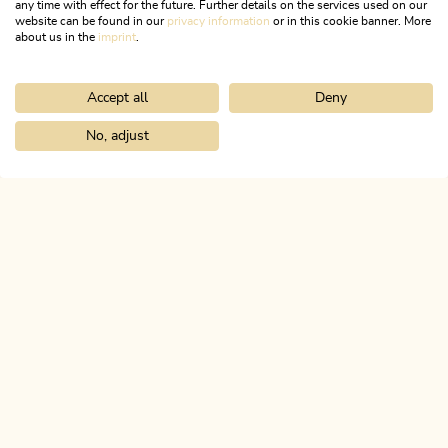
any time with effect for the future. Further details on the services used on our
website can be found in our
privacy information
or in this cookie banner. More
about us in the
imprint
.
Accept all
Deny
Wander- und Bergtour
Mittel
Kaiserklamm - Erzherzog Johann Klause
No, adjust
Home
Urlaub planen & buchen
Tourenplaner
Jakobsweg ab Br
Länge
14.73 km
Dauer
4:00 h
Höhenmeter
187 hm
176 hm
ALPBACHTAL
Das ist Tirol.
NEWSLETTER
Post von uns?
KOSTENLOSE ANMELDUNG