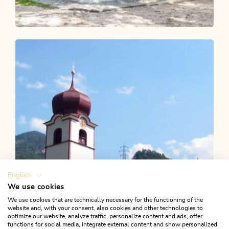
Wander- und Bergtour
Leicht
KulTour Besinnungsweg Grünangerl -
Münster
Länge
4.6 km
Dauer
1:10 h
Höhenmeter
69 hm
69 hm
English
We use cookies
We use cookies that are technically necessary for the functioning of the
website and, with your consent, also cookies and other technologies to
optimize our website, analyze traffic, personalize content and ads, offer
functions for social media, integrate external content and show personalized