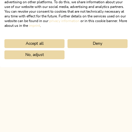
advertising on other platforms. To do this, we share information about your
use of our website with our social media, advertising and analytics partners.
You can revoke your consent to cookies that are not technically necessary at
any time with effect for the future. Further details on the services used on our
website can be found in our
privacy information
or in this cookie banner. More
about us in the
imprint
.
Accept all
Deny
Wander- und Bergtour
Leicht
Dorfrunde Kramsach
No, adjust
Home
Urlaub planen & buchen
Tourenplaner
Kundler Klamm
Länge
3.83 km
Dauer
1:00 h
Höhenmeter
37 hm
37 hm
ALPBACHTAL
Das ist Tirol.
NEWSLETTER
Post von uns?