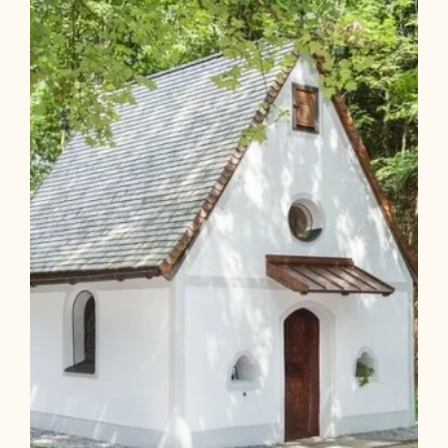
Länge
6.82 km
Dauer
2:30 h
Höhenmeter
367 hm
367 hm