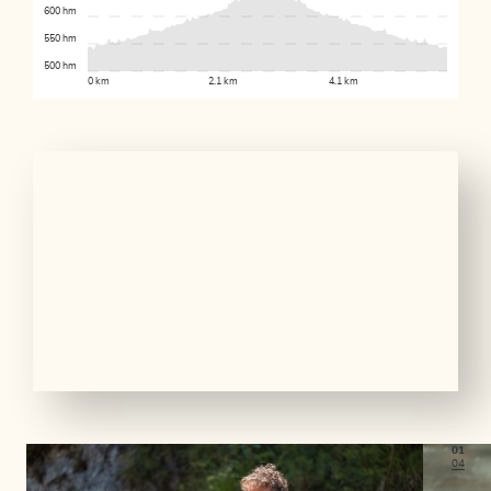
600 hm
550 hm
500 hm
0 km
2.1 km
4.1 km
01
04