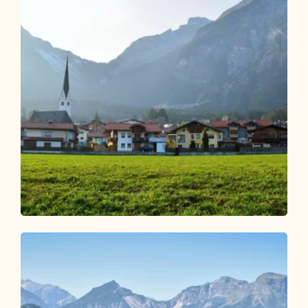
Wander- und Bergtour
Leicht
Dorfwanderung Münster R2
Grünangerlkapelle
Länge
4.95 km
Dauer
1:15 h
Höhenmeter
135 hm
135 hm