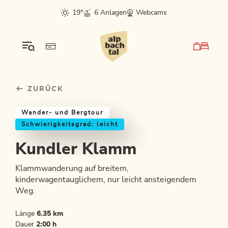
Table Of Content
Kundler Klamm
Einkehrmöglichkeiten & Tipps
Weitere Tourentipps
sr.skip-to.main-content
sr.skip-to.table-of-contents
sr.skip-to.main-navigation
19°
6 Anlagen
Webcams
ZURÜCK
Wander- und Bergtour
Schwierigkeitsgrad: leicht
Kundler Klamm
Klammwanderung auf breitem,
kinderwagentauglichem, nur leicht ansteigendem
Weg.
Länge
6.35 km
Dauer
2:00 h