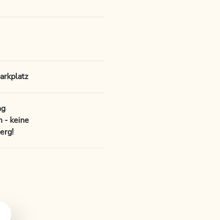
rkplatz
ng
 - keine
erg!