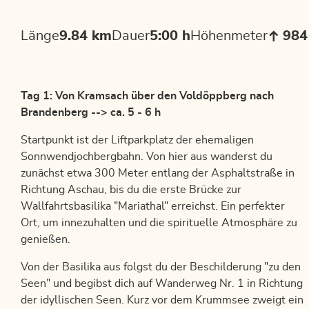
Länge
9.84 km
Dauer
5:00 h
Höhenmeter
984
Tag 1: Von Kramsach über den Voldöppberg nach
Brandenberg --> ca. 5 - 6 h
Startpunkt ist der Liftparkplatz der ehemaligen
Sonnwendjochbergbahn. Von hier aus wanderst du
zunächst etwa 300 Meter entlang der Asphaltstraße in
Richtung Aschau, bis du die erste Brücke zur
Wallfahrtsbasilika "Mariathal" erreichst. Ein perfekter
Ort, um innezuhalten und die spirituelle Atmosphäre zu
genießen.
Von der Basilika aus folgst du der Beschilderung "zu den
Seen" und begibst dich auf Wanderweg Nr. 1 in Richtung
der idyllischen Seen. Kurz vor dem Krummsee zweigt ein