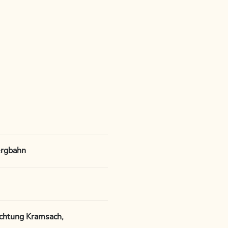
ergbahn
chtung Kramsach,