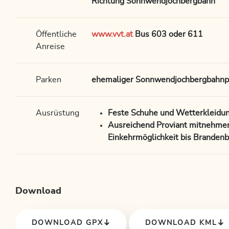
Richtung Sonnwendjochbergbahn
Öffentliche
www.vvt.at
Bus 603 oder 611
Anreise
Parken
ehemaliger Sonnwendjochbergbahnpa
Ausrüstung
Feste Schuhe und Wetterkleidu
Ausreichend Proviant mitnehmen
Einkehrmöglichkeit bis Brandenb
Download
DOWNLOAD GPX
DOWNLOAD KML