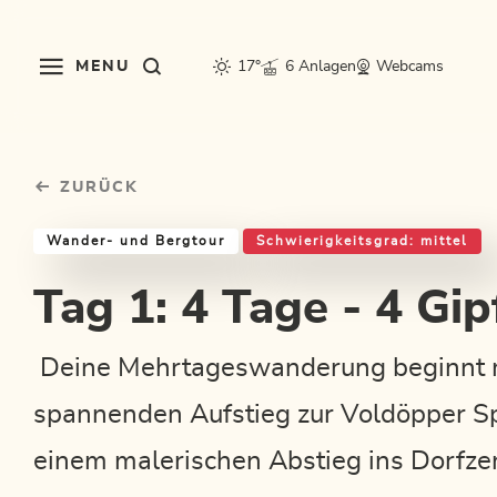
Table Of Content
Tag 1: 4 Tage - 4 Gipfeltour
Einkehrmöglichkeiten & Tipps
Weitere Tourentipps
sr.skip-to.main-content
sr.skip-to.table-of-contents
sr.skip-to.main-navigation
MENU
17°
6 Anlagen
Webcams
ZURÜCK
Wander- und Bergtour
Schwierigkeitsgrad: mittel
Tag 1: 4 Tage - 4 Gip
Deine Mehrtageswanderung beginnt 
spannenden Aufstieg zur Voldöpper Spi
einem malerischen Abstieg ins Dorfze