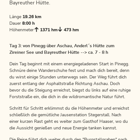
Bayreuther Hütte.
Länge
19.26 km
Dauer
8:00 h
Höhenmeter
1371 hm
473 hm
Tag 3: von Pinegg über Aschau, Anderl´s Hütte zum
Zireiner See und Bayreuther Hütte --> ca. 7 - 8 h
Dein Tag beginnt mit einem energiegeladenen Start in Pinegg.
Schnüre deine Wanderschuhe fest und mach dich bereit, denn
du wirst einige Stunden unterwegs sein. Der Weg führt dich
zuerst entlang der Asphaltstraße Richtung Aschau. Doch
bevor du die Steigung erreichst, biegst du links auf eine ruhige
Forststraße ein, die dich in die wildromantische Natur führt.
Schritt für Schritt erklimmst du die Höhenmeter und erreichst
schließlich die gemütliche Jausenstation Stegerstall. Nach
einer kurzen Rast geht es weiter zum Gasthof Haaser, wo du
die Aussicht genießen und neue Energie tanken kannst.
Die Reise führt dich weiter durch den "Burgstallgraben" nach