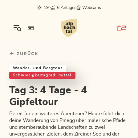
Table Of Content
Tag 3: 4 Tage - 4 Gipfeltour
Einkehrmöglichkeiten & Tipps
Weitere Tourentipps
sr.skip-to.main-content
sr.skip-to.table-of-contents
sr.skip-to.main-navigation
19°
6 Anlagen
Webcams
ZURÜCK
Wander- und Bergtour
Schwierigkeitsgrad: mittel
Tag 3: 4 Tage - 4
Gipfeltour
Bereit für ein weiteres Abenteuer? Heute führt dich
deine Wanderung von Pinegg über malerische Pfade
und atemberaubende Landschaften zu zwei
unvergesslichen Zielen: dem Zireiner See und der