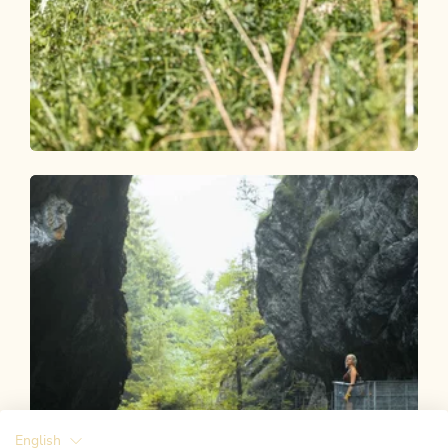
Wander- und Bergtour
Mittel
Rundtour Höslkapelle - Höslalm
Länge
3.93 km
Dauer
1:30 h
Höhenmeter
240 hm
240 hm
English