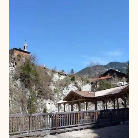
Länge
12.18 km
Dauer
6:15 h
Höhenmeter
984 hm
985 hm