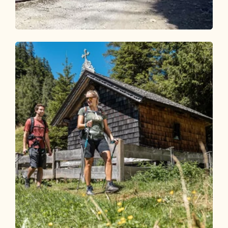
Wander- und Bergtour
Mittel
Kaiserklamm - Erzherzog Johann Klause
Länge
14.73 km
Dauer
4:00 h
Höhenmeter
187 hm
176 hm