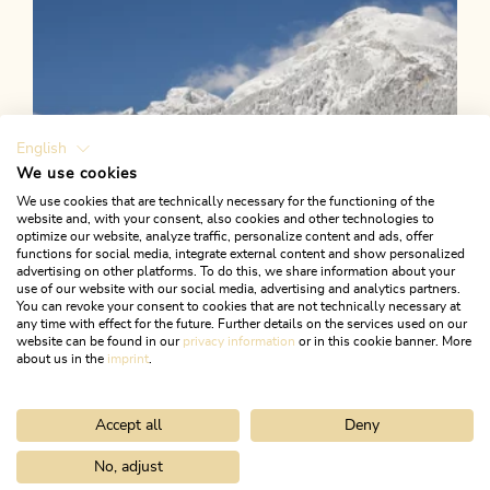
English
We use cookies
We use cookies that are technically necessary for the functioning of the
website and, with your consent, also cookies and other technologies to
optimize our website, analyze traffic, personalize content and ads, offer
functions for social media, integrate external content and show personalized
advertising on other platforms. To do this, we share information about your
use of our website with our social media, advertising and analytics partners.
You can revoke your consent to cookies that are not technically necessary at
any time with effect for the future. Further details on the services used on our
website can be found in our
privacy information
or in this cookie banner. More
about us in the
imprint
.
Accept all
Deny
Winterwandern
Leicht
KulTour - Besinnungsweg Grünangerl
No, adjust
Home
Urlaub planen & buchen
Tourenplaner
Vom Reintalerse
Münster