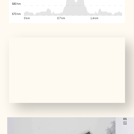
580 hm
570 hm
0 km
0.7 km
1.4 km
01
02