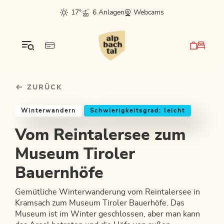
Table Of Content
Vom Reintalersee zum Museum Tiroler Bauernhöfe
Einkehrmöglichkeiten & Tipps
Weitere Tourentipps
sr.skip-to.main-content
sr.skip-to.table-of-contents
sr.skip-to.main-navigation
17°
6 Anlagen
Webcams
ZURÜCK
Winterwandern
Schwierigkeitsgrad: leicht
Vom Reintalersee zum
Museum Tiroler
Bauernhöfe
Gemütliche Winterwanderung vom Reintalersee in
Kramsach zum Museum Tiroler Bauerhöfe. Das
Museum ist im Winter geschlossen, aber man kann