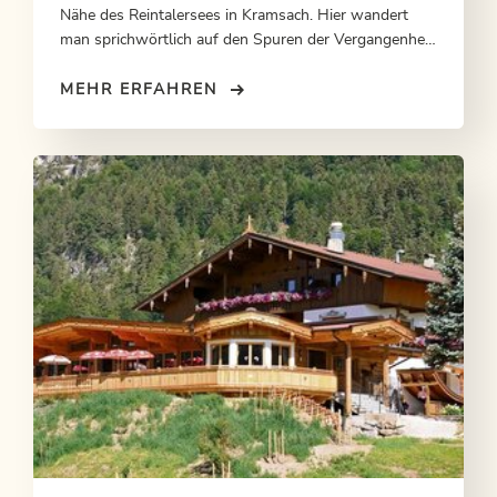
Nähe des Reintalersees in Kramsach. Hier wandert
man sprichwörtlich auf den Spuren der Vergangenheit
und schafft in 1,5 Stunden eine Wanderung durch
ganz Tirol.
MEHR ERFAHREN