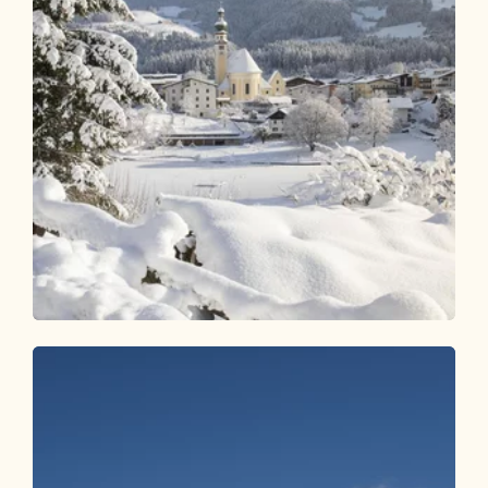
Winterwandern
Leicht
Reitherboden Rundwanderung
Länge
4.15 km
Dauer
1:00 h
Höhenmeter
64 hm
64 hm