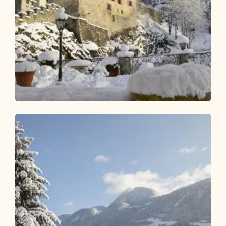
Winterwandern
Leicht
Matzenpark - Reith im Alpbachtal
Länge
5.19 km
Dauer
1:30 h
Höhenmeter
124 hm
126 hm