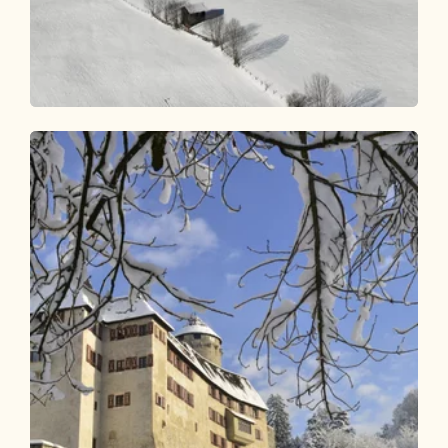
Winterwandern
Leicht
Oberer Höhenweg Alpbach -
Inneralpbach
Länge
6.95 km
Dauer
2:10 h
Höhenmeter
291 hm
248 hm