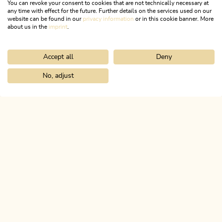
You can revoke your consent to cookies that are not technically necessary at
any time with effect for the future. Further details on the services used on our
website can be found in our
privacy information
or in this cookie banner. More
about us in the
imprint
.
Accept all
Deny
Wander- und Bergtour
Leicht
Etappe 5: Breitenbach - Kramsach
No, adjust
Home
Urlaub planen & buchen
Tourenplaner
Wasserwanderwe
EUREGIO Marien-Weg M4
Länge
10.39 km
Dauer
3:00 h
Höhenmeter
117 hm
87 hm
ALPBACHTAL
Das ist Tirol.
NEWSLETTER
Post von uns?
KOSTENLOSE ANMELDUNG