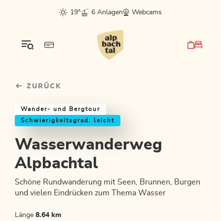
Table Of Content
Wasserwanderweg Alpbachtal
Einkehrmöglichkeiten & Tipps
Weitere Tourentipps
sr.skip-to.main-content
sr.skip-to.table-of-contents
sr.skip-to.main-navigation
19°
6 Anlagen
Webcams
ZURÜCK
Wander- und Bergtour
Schwierigkeitsgrad: leicht
Wasserwanderweg
Alpbachtal
Schöne Rundwanderung mit Seen, Brunnen, Burgen
und vielen Eindrücken zum Thema Wasser
Länge
8.64 km