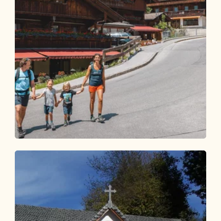
Wander- und Bergtour
Leicht
Mittlerer Höhenweg Familienwanderung
Länge
6.29 km
Dauer
2:00 h
Höhenmeter
176 hm
176 hm