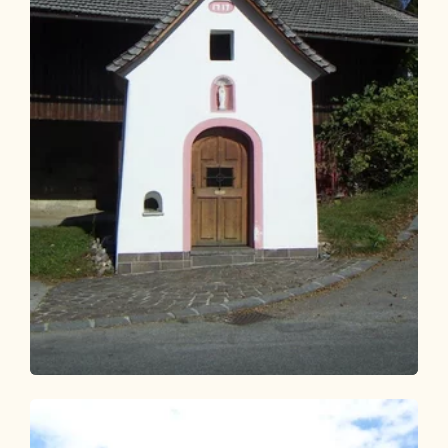
Wander- und Bergtour
Leicht
Waldtalrunde Breitenbach
Länge
6.26 km
Dauer
1:40 h
Höhenmeter
89 hm
79 hm