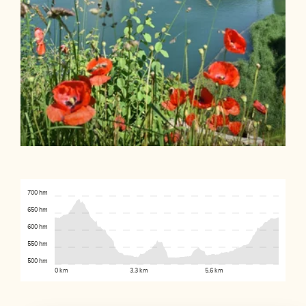
700 hm
650 hm
600 hm
550 hm
500 hm
0 km
3.3 km
5.6 km