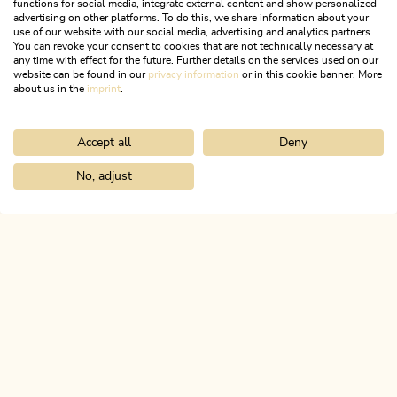
functions for social media, integrate external content and show personalized
advertising on other platforms. To do this, we share information about your
Kathrin Hirschhuber und Shelagh Bavajee stehen dir
use of our website with our social media, advertising and analytics partners.
gerne mit Rat und Tat zur Seite.
Bergluft fürs Postfach?
You can revoke your consent to cookies that are not technically necessary at
any time with effect for the future. Further details on the services used on our
website can be found in our
privacy information
or in this cookie banner. More
Wenn du die Berge magst, wirst du unseren Newsletter
about us in the
imprint
.
DETAILS
lieben!
Accept all
Deny
JETZT ANMELDEN!
No, adjust
Home
Entdecke das Alpbachtal
Die 10 Orte
Alpbach
ALPBACHTAL
Das ist Tirol.
NEWSLETTER
Post von uns?