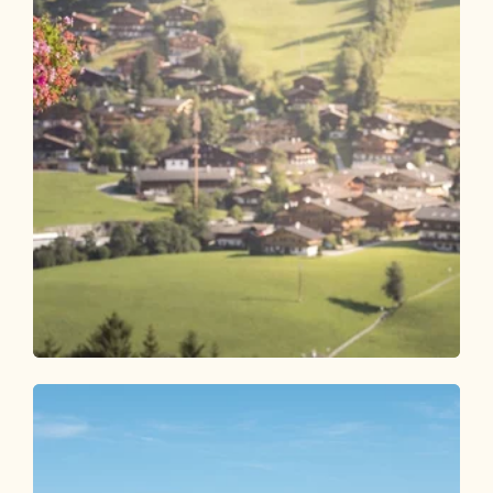
Themenweg
Leicht
Alpbacher Heimatweg
Länge
5.17 km
Dauer
1:30 h
Höhenmeter
200 hm
200 hm