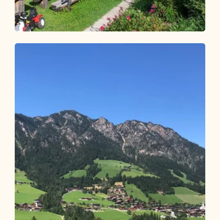
Wander- und Bergtour
Leicht
Jausenstüberl Oberthaler/Hüttenjause
Länge
5.67 km
Dauer
2:00 h
Höhenmeter
291 hm
284 hm