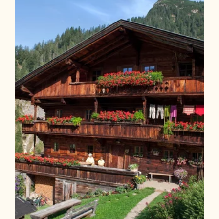
Gratlspitze ab Alpbach mit Holzlam und
Bischofer Käsealm
Länge
14.3 km
Dauer
5:30 h
Höhenmeter
1052 hm
1083 hm