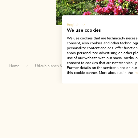
English
We use cookies
We use cookies that are technically necessa
consent, also cookies and other technologie
personalize content and ads, offer function
show personalized advertising on other pla
use of our website with our social media, a
consent to cookies that are not technically 
Home
Urlaub planen & buchen
Top Angebote
Berg
Further details on the services used on ou
this cookie banner. More about us in the
im
Da