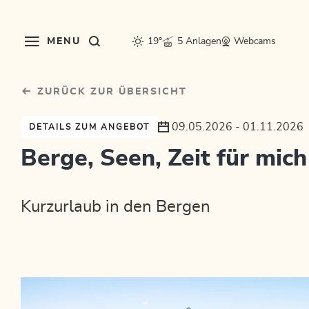
Table Of Content
sr.skip-to.main-content
sr.skip-to.table-of-contents
sr.skip-to.main-navigation
MENU
19°
5 Anlagen
Webcams
ZURÜCK ZUR ÜBERSICHT
09.05.2026 - 01.11.2026
DETAILS ZUM ANGEBOT
Berge, Seen, Zeit für mich
Kurzurlaub in den Bergen