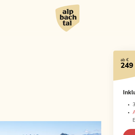
ab €
249
Inkl
3
A
E