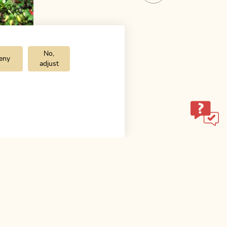
No,
eny
adjust
ol.