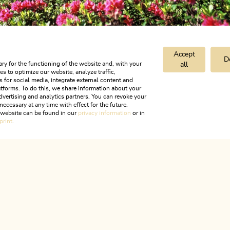
Accept
D
ry for the functioning of the website and, with your
all
s to optimize our website, analyze traffic,
s for social media, integrate external content and
tforms. To do this, we share information about your
dvertising and analytics partners. You can revoke your
necessary at any time with effect for the future.
e, Seen, Zeit für mich
r website can be found in our
privacy information
or in
print
.
ALPBACHTAL
s ist Tir