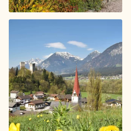
Radtour
Leicht
KulTour - Burgenweg Alpbachtal mit
dem Rad
Länge
9.23 km
Dauer
0:45 h
Höhenmeter
40 hm
40 hm