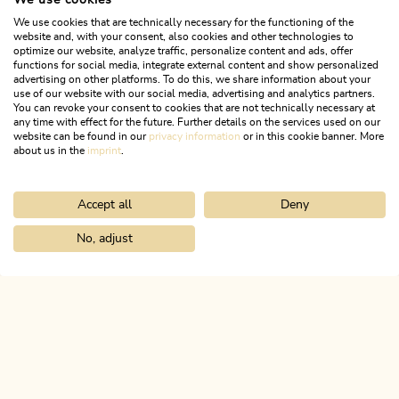
We use cookies
We use cookies that are technically necessary for the functioning of the
website and, with your consent, also cookies and other technologies to
optimize our website, analyze traffic, personalize content and ads, offer
functions for social media, integrate external content and show personalized
advertising on other platforms. To do this, we share information about your
use of our website with our social media, advertising and analytics partners.
You can revoke your consent to cookies that are not technically necessary at
any time with effect for the future. Further details on the services used on our
website can be found in our
privacy information
or in this cookie banner. More
about us in the
imprint
.
Accept all
Deny
Radtour
Leicht
Inntal Radrunde (503)
No, adjust
Home
Urlaub planen & buchen
Tourenplaner
Schönau Radrund
Länge
22.94 km
Dauer
0:49 h
Höhenmeter
56 hm
56 hm
ALPBACHTAL
Das ist Tirol.