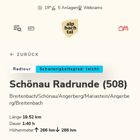
Table Of Content
Schönau Radrunde (508)
Einkehrmöglichkeiten & Tipps
Weitere Tourentipps
sr.skip-to.main-content
sr.skip-to.table-of-contents
sr.skip-to.main-navigation
19°
5 Anlagen
Webcams
ZURÜCK
Radtour
Schwierigkeitsgrad: leicht
Schönau Radrunde (508)
Breitenbach/Schönau/Angerberg/Mariastein/Angerbe
rg/Breitenbach
Länge
19.52 km
Dauer
1:40 h
Höhenmeter
266 hm
266 hm