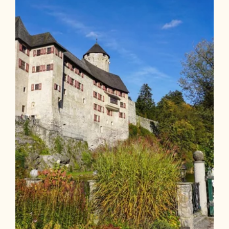
(Radwanderroute 37)
Länge
13.01 km
Dauer
1:00 h
Höhenmeter
107 hm
107 hm