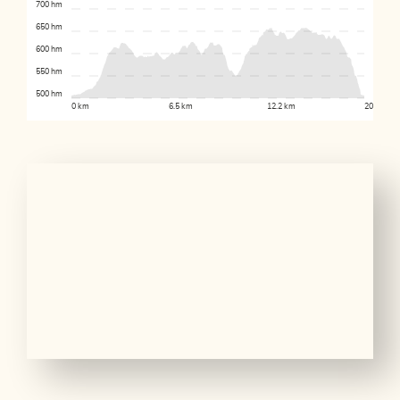
700 hm
650 hm
600 hm
550 hm
500 hm
0 km
6.5 km
12.2 km
20 km