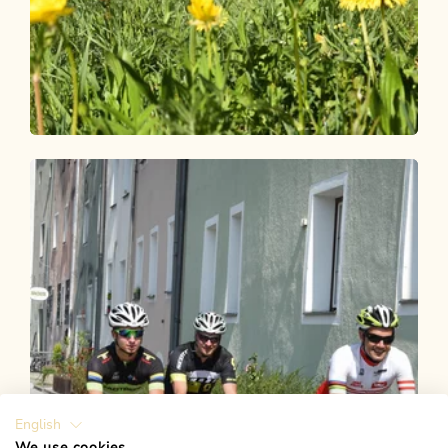
Radtour
Leicht
MotivaTour im Alpbachtal - In Resonanz
mit der Natur
Länge
28.29 km
Dauer
2:00 h
Höhenmeter
20 hm
20 hm
English