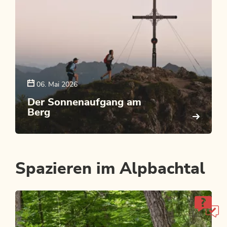
06. Mai 2026
Der Sonnenaufgang am
Berg
Bergluft fürs Postfach?
Wenn du die Berge magst, wirst du unseren Newsletter
lieben!
Spazieren im Alpbachtal
JETZT ANMELDEN!