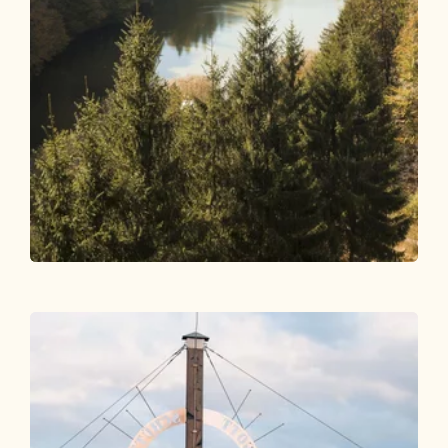
Wander- und Bergtour
Mittel
Voldöpper Spitze ab Berglsteinersee
Länge
12.35 km
Dauer
5:00 h
Höhenmeter
889 hm
889 hm