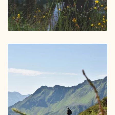
Wander- und Bergtour
Leicht
Oberer Höhenweg Alpbach
Länge
6.26 km
Dauer
2:00 h
Höhenmeter
286 hm
249 hm