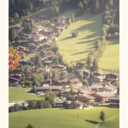
Länge
8.56 km
Dauer
4:30 h
Höhenmeter
779 hm
779 hm