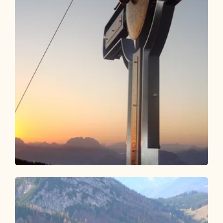
Wander- und Bergtour
Schwer
Plessenberg Breitenbach
Länge
12.6 km
Dauer
7:00 h
Höhenmeter
1236 hm
1236 hm