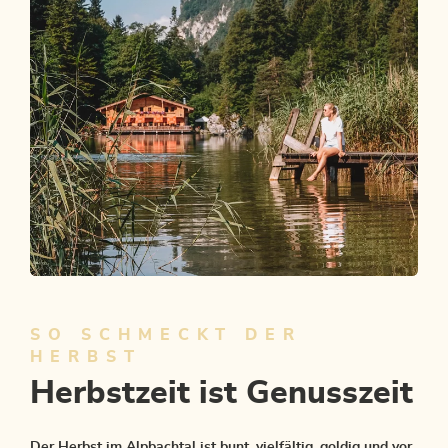
Alp.Bach.Tal. Zeit zum Loslassen
SO SCHMECKT DER
ANGEBOT ANSEHEN
HERBST
Herbstzeit ist Genusszeit
Der Herbst im Alpbachtal ist bunt, vielfältig, goldig und vor