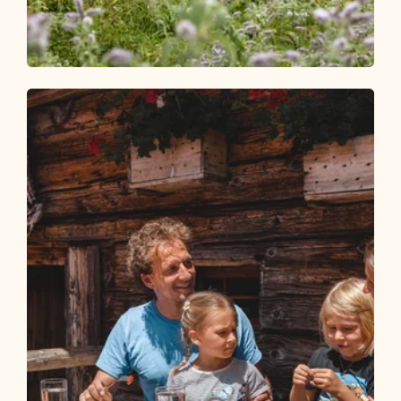
Wander- und Bergtour
Mittel
Gratlspitze 1.899 m - ab Berggasthof
Holzalm
Länge
4.62 km
Dauer
2:30 h
Höhenmeter
479 hm
478 hm