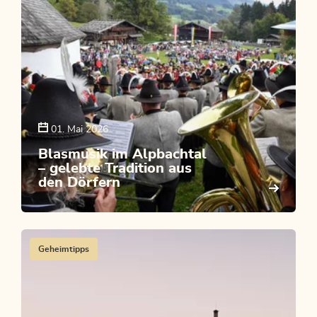
01. Mai 2026
Blasmusik im Alpbachtal
– gelebte Tradition aus
den Dörfern
Geheimtipps