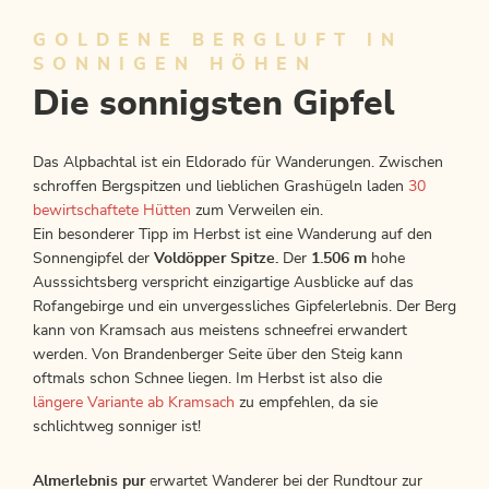
Breitenbacher Almwanderung
GOLDENE BERGLUFT IN
Länge
10.71 km
Dauer
5:15 h
Höhenmeter
969 hm
969 hm
SONNIGEN HÖHEN
Die sonnigsten Gipfel
Das Alpbachtal ist ein Eldorado für Wanderungen. Zwischen
schroffen Bergspitzen und lieblichen Grashügeln laden
30
bewirtschaftete Hütten
zum Verweilen ein.
Ein besonderer Tipp im Herbst ist eine Wanderung auf den
Sonnengipfel der
Voldöpper Spitze.
Der
1.506 m
hohe
Ausssichtsberg verspricht einzigartige Ausblicke auf das
Rofangebirge und ein unvergessliches Gipfelerlebnis. Der Berg
kann von Kramsach aus meistens schneefrei erwandert
werden. Von Brandenberger Seite über den Steig kann
oftmals schon Schnee liegen. Im Herbst ist also die
längere Variante ab Kramsach
zu empfehlen, da sie
schlichtweg sonniger ist!
Almerlebnis pur
erwartet Wanderer bei der Rundtour zur