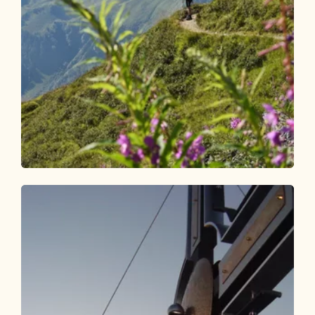
Wander- und Bergtour
Leicht
Panoramaweg Wiedersberger Horn
Länge
4.07 km
Dauer
1:30 h
Höhenmeter
195 hm
196 hm