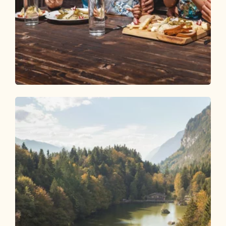
Wander- und Bergtour
Mittel
Farmkehralm 1.521 m
Länge
9.26 km
Dauer
3:30 h
Höhenmeter
506 hm
506 hm