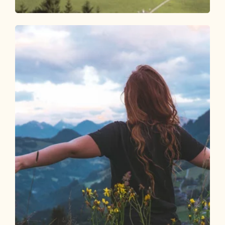
Themenweg
Leicht
Alpbacher Heimatweg
Länge
5.17 km
Dauer
1:30 h
Höhenmeter
200 hm
200 hm